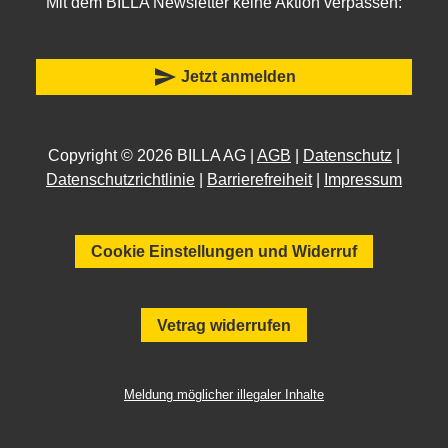
Mit dem BILLA Newsletter keine Aktion verpassen:
send
Jetzt anmelden
Copyright © 2026 BILLA AG |
AGB
|
Datenschutz
|
Datenschutzrichtlinie
|
Barrierefreiheit
|
Impressum
Cookie Einstellungen und Widerruf
Vetrag widerrufen
Meldung möglicher illegaler Inhalte