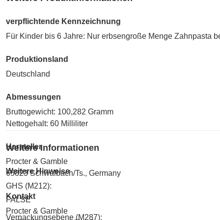
verpflichtende Kennzeichnung
Für Kinder bis 6 Jahre: Nur erbsengroße Menge Zahnpasta be
Produktionsland
Deutschland
Abmessungen
Bruttogewicht: 100,282 Gramm
Nettogehalt: 60 Milliliter
Hersteller
Weitere Informationen
Procter & Gamble
Weitere Hinweise
65823 Schwalbach/Ts., Germany
GHS (M212):
Kontakt
FALSE
Procter & Gamble
Verpackungsebene (M287):