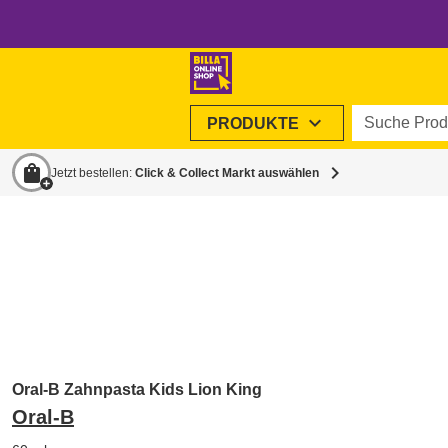
Suche Produ
expand_more
PRODUKTE
shopping_bag
chevron_right
Jetzt bestellen:
Click & Collect Markt auswählen
Oral-B Zahnpasta Kids Lion King
Oral-B