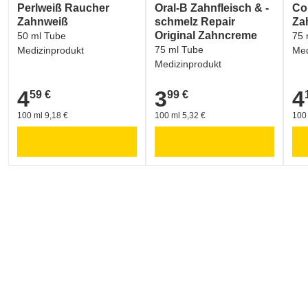
Perlweiß Raucher
Oral-B Zahnfleisch & -
Co
Zahnweiß
schmelz Repair
Za
Original Zahncreme
50 ml Tube
75 
75 ml Tube
Medizinprodukt
Med
Medizinprodukt
4
3
4
59 €
99 €
4,59 €
3,99 €
4,1
100 ml 9,18 €
100 ml 5,32 €
100 