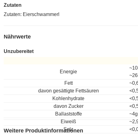
Zutaten
Zutaten: Eierschwammerl
Nährwerte
Unzubereitet
Unzubereitet
~10
Energie
~26
Fett
~0,
davon gesättigte Fettsäuren
<0,
Kohlenhydrate
<0,
davon Zucker
<0,
Ballaststoffe
~4g
Eiweiß
~2,
Salz
<0,
Weitere Produktinformationen