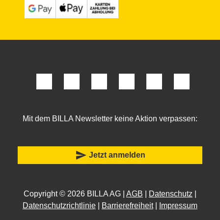
Mit dem BILLA Newsletter keine Aktion verpassen:
send
Jetzt anmelden
Copyright © 2026 BILLA AG |
AGB
|
Datenschutz
|
Datenschutzrichtlinie
|
Barrierefreiheit
|
Impressum