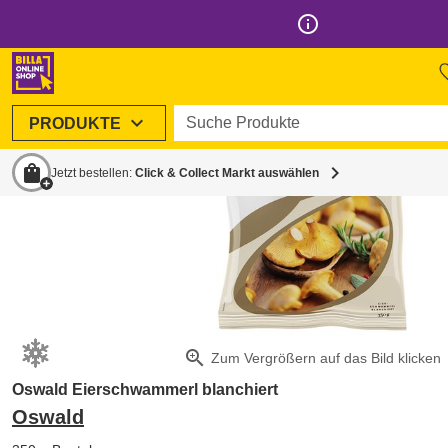
info_outline
Suche Produkte
expand_more
PRODUKTE
shopping_bag
chevron_right
Jetzt bestellen:
Click & Collect Markt auswählen
zoom_in
Zum Vergrößern auf das Bild klicken
Oswald Eierschwammerl blanchiert
Oswald