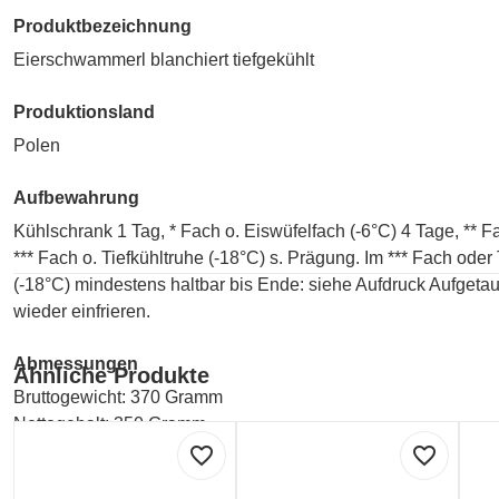
Produktbezeichnung
Eierschwammerl blanchiert tiefgekühlt
Produktionsland
Polen
Aufbewahrung
Kühlschrank 1 Tag, * Fach o. Eiswüfelfach (-6°C) 4 Tage, ** 
*** Fach o. Tiefkühltruhe (-18°C) s. Prägung. Im *** Fach oder 
(-18°C) mindestens haltbar bis Ende: siehe Aufdruck Aufgetau
wieder einfrieren.
Abmessungen
Ähnliche Produkte
Bruttogewicht: 370 Gramm
Nettogehalt: 350 Gramm
favorite_border
favorite_border
Hersteller