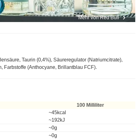
chevron_right
Mehr von
Red Bull
nsäure, Taurin (0,4%), Säureregulator (Natriumcitrate),
, Farbstoffe (Anthocyane, Brillantblau FCF).
100 Milliliter
~45kcal
~192kJ
~0g
~0g