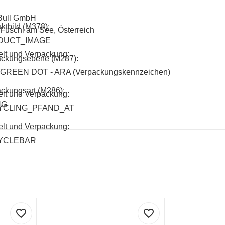
Bull GmbH
ktbild (M378):
Fuschl am See, Österreich
DUCT_IMAGE
lt und Verpackung:
ackungsebene (M287):
GREEN DOT - ARA (Verpackungskennzeichen)
ckungsart (M286):
lt und Verpackung:
NG
YCLING_PFAND_AT
lt und Verpackung:
YCLEBAR
favorite_border
favorite_border