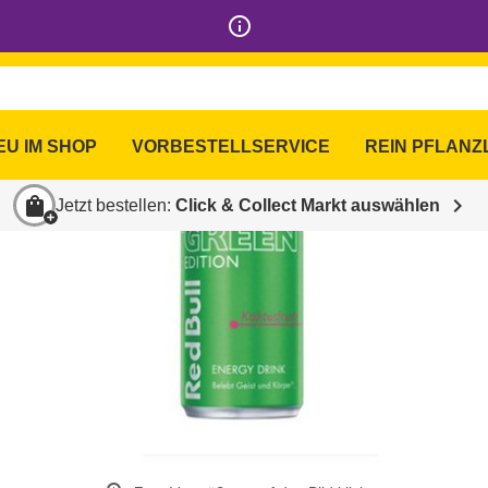
info_outline
EU IM SHOP
VORBESTELLSERVICE
REIN PFLANZ
shopping_bag
chevron_right
Jetzt bestellen:
Click & Collect Markt auswählen