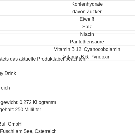
Kohlenhydrate
davon Zucker
Eiweiß
Salz
Niacin
Pantothensäure
Vitamin B 12, Cyanocobolamin
Vitamin B 6, Pyridoxin
 stets das aktuelle Produktlabel beachten!
y Drink
reich
ogewicht: 0,272 Kilogramm
ehalt: 250 Milliliter
Bull GmbH
Fuschl am See, Österreich