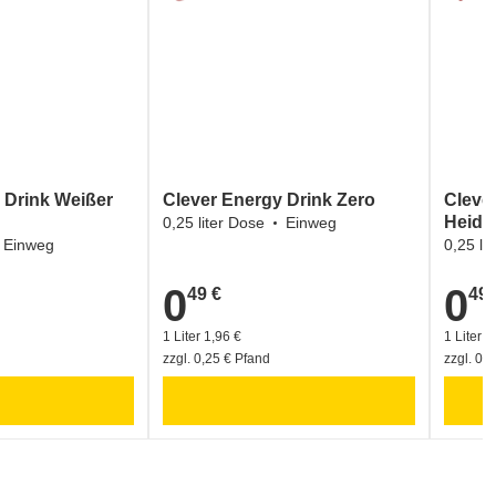
 Drink Weißer
Clever Energy Drink Zero
Cleve
Heide
0,25 liter Dose
Einweg
Einweg
0,25 li
0
0
49 €
49 
0,49 €
0,49 €
1 Liter 1,96 €
1 Liter 1
zzgl. 0,25 € Pfand
zzgl. 0,