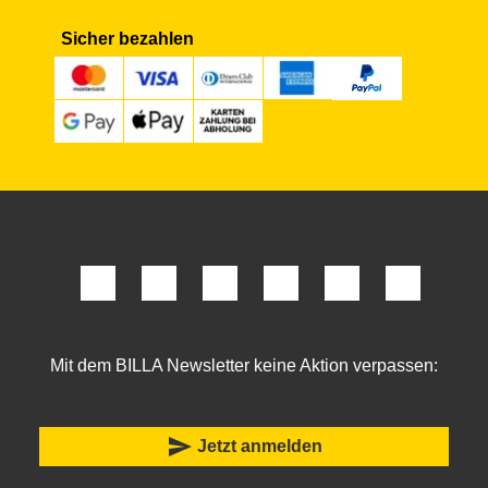
Sicher bezahlen
Mit dem BILLA Newsletter keine Aktion verpassen:
send
Jetzt anmelden