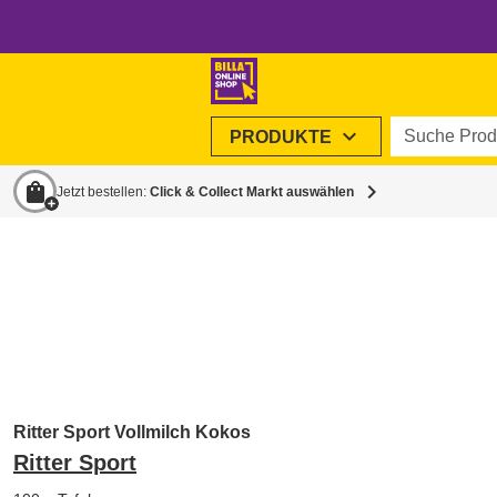
Suche Produ
expand_more
PRODUKTE
shopping_bag
chevron_right
Jetzt bestellen:
Click & Collect Markt auswählen
Ritter Sport Vollmilch Kokos
Ritter Sport