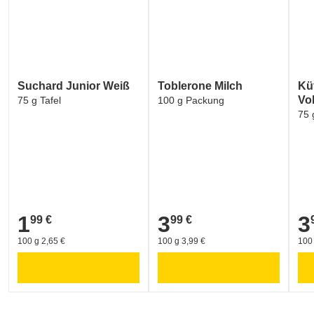
Suchard Junior Weiß
Toblerone Milch
Kü
Vol
75 g Tafel
100 g Packung
75 
1
3
3
99 €
99 €
1,99 €
3,99 €
3,9
100 g 2,65 €
100 g 3,99 €
100 