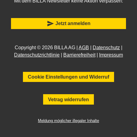
Mit dem BILLA Newsletter keine Aktion verpassen:
send
Jetzt anmelden
Copyright © 2026 BILLA AG |
AGB
|
Datenschutz
|
Datenschutzrichtlinie
|
Barrierefreiheit
|
Impressum
Cookie Einstellungen und Widerruf
Vetrag widerrufen
Meldung möglicher illegaler Inhalte