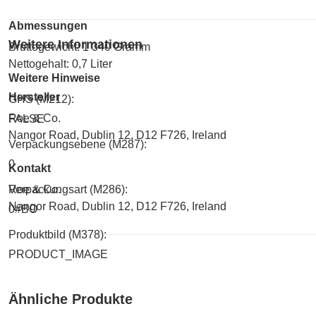
Abmessungen
Weitere Informationen
Bruttogewicht: 1 340 Gramm
Nettogehalt: 0,7 Liter
Weitere Hinweise
Hersteller
GHS (M212):
Roe & Co.
FALSE
Nangor Road, Dublin 12, D12 F726, Ireland
Verpackungsebene (M287):
0
Kontakt
Roe & Co.
Verpackungsart (M286):
Nangor Road, Dublin 12, D12 F726, Ireland
0#BO
Produktbild (M378):
PRODUCT_IMAGE
Ähnliche Produkte