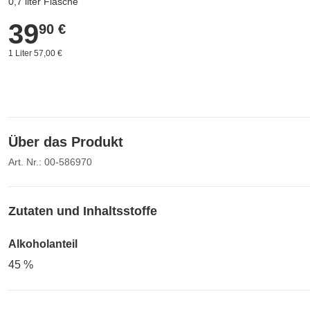
0,7 liter Flasche
39
39,90 €
90 €
1 Liter 57,00 €
Über das Produkt
Art. Nr.: 00-586970
Zutaten und Inhaltsstoffe
Alkoholanteil
45 %