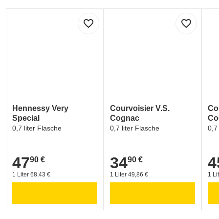
favorite_border
favorite_border
Hennessy Very
Courvoisier V.S.
Cou
Special
Cognac
Co
0,7 liter Flasche
0,7 liter Flasche
0,7
47
34
4
90 €
90 €
47,90 €
34,90 €
45,
1 Liter 68,43 €
1 Liter 49,86 €
1 Li