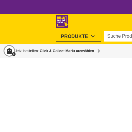
Suche Produ
expand_more
PRODUKTE
shopping_bag
chevron_right
Jetzt bestellen:
Click & Collect Markt auswählen