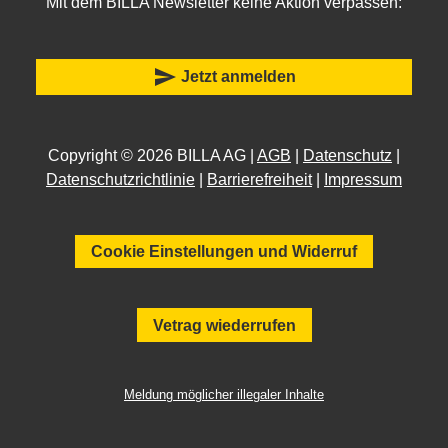
Mit dem BILLA Newsletter keine Aktion verpassen:
send
Jetzt anmelden
Copyright © 2026 BILLA AG |
AGB
|
Datenschutz
|
Datenschutzrichtlinie
|
Barrierefreiheit
|
Impressum
Cookie Einstellungen und Widerruf
Vetrag wiederrufen
Meldung möglicher illegaler Inhalte