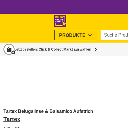
Suche Produ
expand_more
PRODUKTE
shopping_bag
chevron_right
Jetzt bestellen:
Click & Collect Markt auswählen
Tartex Belugalinse & Balsamico Aufstrich
Tartex