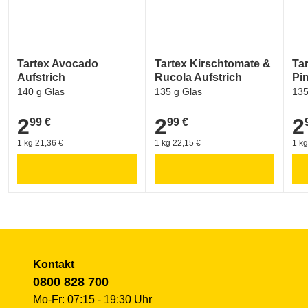
Tartex Avocado
Tartex Kirschtomate &
Ta
Aufstrich
Rucola Aufstrich
Pi
140 g Glas
135 g Glas
135
2
2
2
99 €
99 €
2,99 €
2,99 €
2,9
1 kg 21,36 €
1 kg 22,15 €
1 kg
Kontakt
0800 828 700
Mo-Fr: 07:15 - 19:30 Uhr