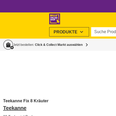
Suche Produ
expand_more
PRODUKTE
shopping_bag
chevron_right
Jetzt bestellen:
Click & Collect Markt auswählen
Teekanne Fix 8 Kräuter
Teekanne