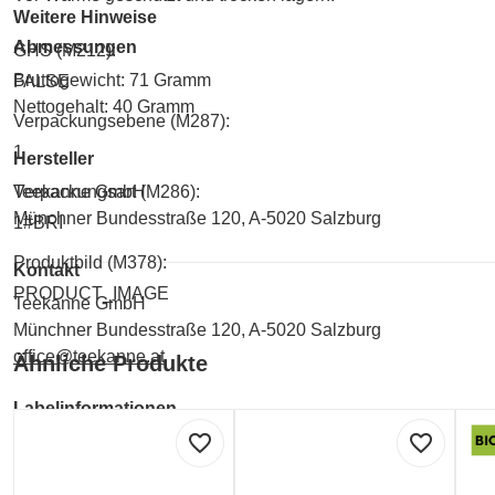
Weitere Hinweise
Abmessungen
GHS (M212):
Bruttogewicht: 71 Gramm
FALSE
Nettogehalt: 40 Gramm
Verpackungsebene (M287):
1
Hersteller
Teekanne GmbH
Verpackungsart (M286):
Münchner Bundesstraße 120, A-5020 Salzburg
1#BRI
Produktbild (M378):
Kontakt
PRODUCT_IMAGE
Teekanne GmbH
Münchner Bundesstraße 120, A-5020 Salzburg
office@teekanne.at
Ähnliche Produkte
Labelinformationen
favorite_border
favorite_border
Umwelt und Verpackung:
RAINFOREST Alliance (zertifziert zum Schutz des Reg