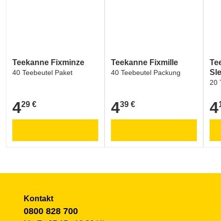
Teekanne Fixminze
Teekanne Fixmille
Te
Sl
40 Teebeutel Paket
40 Teebeutel Packung
20 
4
4
4
29 €
39 €
4,29 €
4,39 €
4,1
Kontakt
0800 828 700