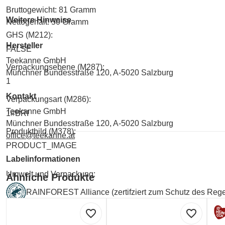
Bruttogewicht: 81 Gramm
Weitere Hinweise
Nettogehalt: 50 Gramm
GHS (M212):
Hersteller
FALSE
Teekanne GmbH
Verpackungsebene (M287):
Münchner Bundesstraße 120, A-5020 Salzburg
1
Kontakt
Verpackungsart (M286):
Teekanne GmbH
1#BRI
Münchner Bundesstraße 120, A-5020 Salzburg
Produktbild (M378):
office@teekanne.at
PRODUCT_IMAGE
Labelinformationen
Umwelt und Verpackung:
Ähnliche Produkte
RAINFOREST Alliance (zertifziert zum Schutz des Reg
favorite_border
favorite_border