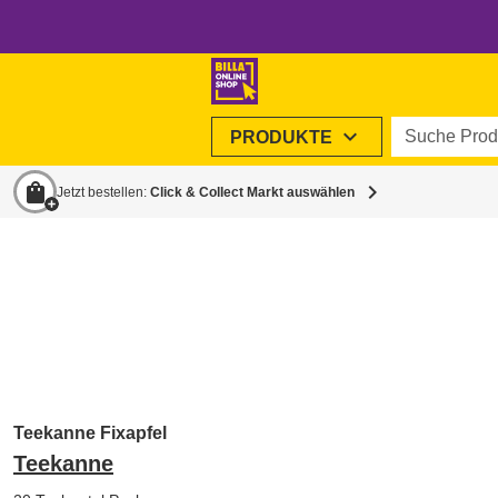
Suche Produ
expand_more
PRODUKTE
shopping_bag
chevron_right
Jetzt bestellen:
Click & Collect Markt auswählen
Teekanne Fixapfel
Teekanne