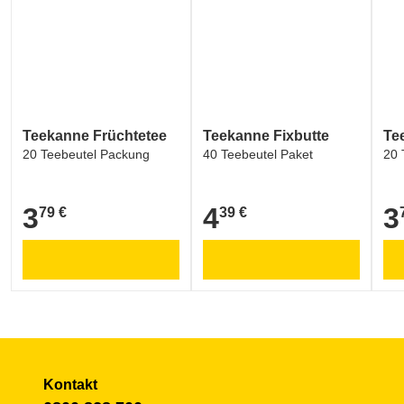
Teekanne Früchtetee
Teekanne Fixbutte
Te
20 Teebeutel Packung
40 Teebeutel Paket
20 
3
4
3
79 €
39 €
3,79 €
4,39 €
3,7
Kontakt