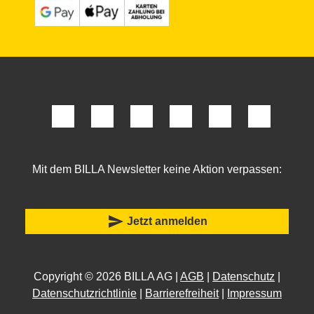
Mit dem BILLA Newsletter keine Aktion verpassen:
send
Jetzt anmelden
Copyright © 2026 BILLA AG |
AGB
|
Datenschutz
|
Datenschutzrichtlinie
|
Barrierefreiheit
|
Impressum