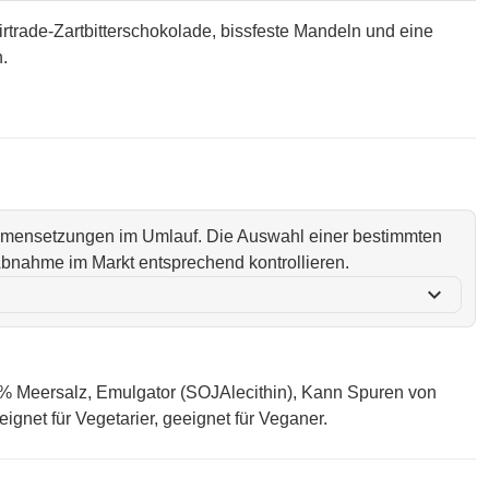
rtrade-Zartbitterschokolade, bissfeste Mandeln und eine
.
ammensetzungen im Umlauf. Die Auswahl einer bestimmten
i Abnahme im Markt entsprechend kontrollieren.
expand_more
 Meersalz, Emulgator (SOJAlecithin), Kann Spuren von
gnet für Vegetarier, geeignet für Veganer.