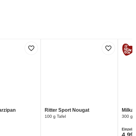
favorite_border
favorite_border
arzipan
Ritter Sport Nougat
Milka
100 g Tafel
300 g T
Einzelpr
4,99 