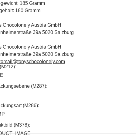
ogewicht: 185 Gramm
gehalt: 180 Gramm
s Chocolonely Austria GmbH
nheimerstraße 39a 5020 Salzburg
s Chocolonely Austria GmbH
nheimerstraße 39a 5020 Salzburg
komail@tonyschocolonely.com
(M212):
SE
ackungsebene (M287):
ckungsart (M286):
RP
ktbild (M378):
DUCT_IMAGE