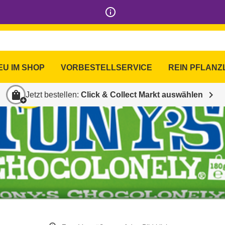
info_outline
EU IM SHOP
VORBESTELLSERVICE
REIN PFLANZ
shopping_bag
chevron_right
Jetzt bestellen:
Click & Collect Markt auswählen