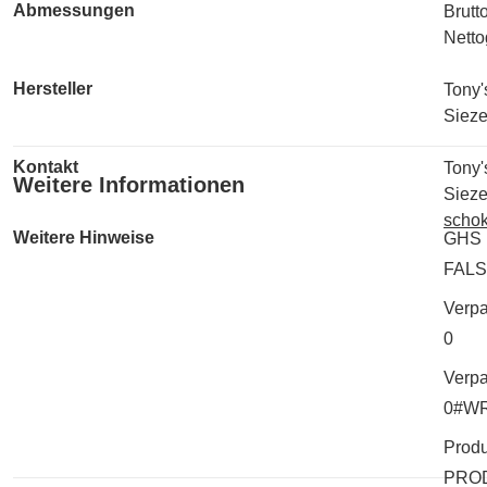
Abmessungen
Brutt
Netto
Hersteller
Tony'
Sieze
Kontakt
Tony'
Weitere Informationen
Sieze
scho
Weitere Hinweise
GHS 
FAL
Verp
0
Verpa
0#W
Produ
PRO