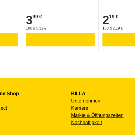
3
2
99 €
19 €
3,99 €
2,19 €
100 g 5,32 €
100 g 2,19 €
ine Shop
BILLA
Unternehmen
lect
Karriere
Märkte & Öffnungszeiten
Nachhaltigkeit