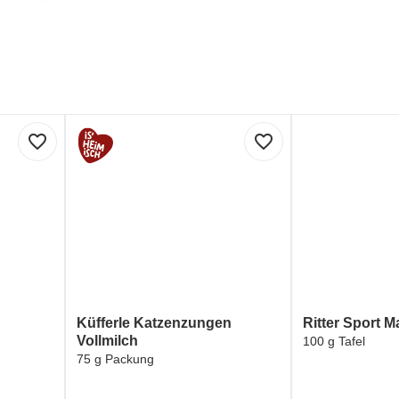
favorite_border
favorite_border
Küfferle Katzenzungen
Ritter Sport M
Vollmilch
100 g Tafel
75 g Packung