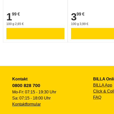
1
3
99 €
99 €
1,99 €
3,99 €
100 g 2,65 €
100 g 3,99 €
Kontakt
BILLA Onl
0800 828 700
BILLA App
Click & Col
Mo-Fr: 07:15 - 19:30 Uhr
FAQ
Sa: 07:15 - 18:00 Uhr
Kontaktformular