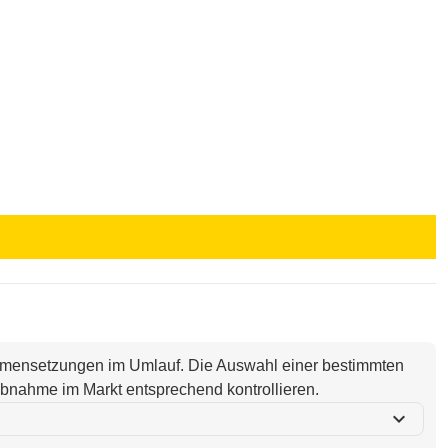
ammensetzungen im Umlauf. Die Auswahl einer bestimmten
i Abnahme im Markt entsprechend kontrollieren.
expand_more