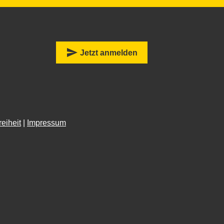
:
send
Jetzt anmelden
reiheit
|
Impressum