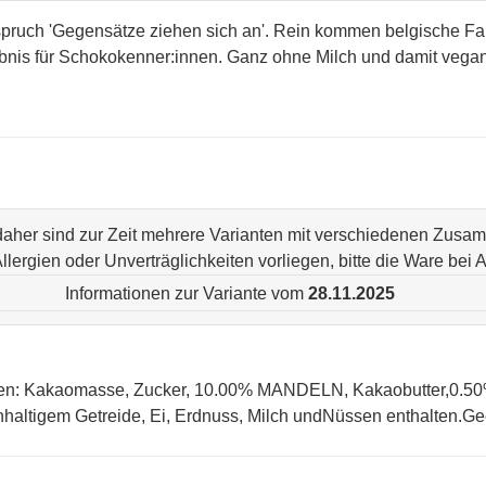
spruch 'Gegensätze ziehen sich an'. Rein kommen belgische Fai
bnis für Schokokenner:innen. Ganz ohne Milch und damit vegan
 daher sind zur Zeit mehrere Varianten mit verschiedenen Zus
n Allergien oder Unverträglichkeiten vorliegen, bitte die Ware be
Informationen zur Variante vom
28.11.2025
en: Kakaomasse, Zucker, 10.00% MANDELN, Kakaobutter,0.50%
nhaltigem Getreide, Ei, Erdnuss, Milch undNüssen enthalten.Geei