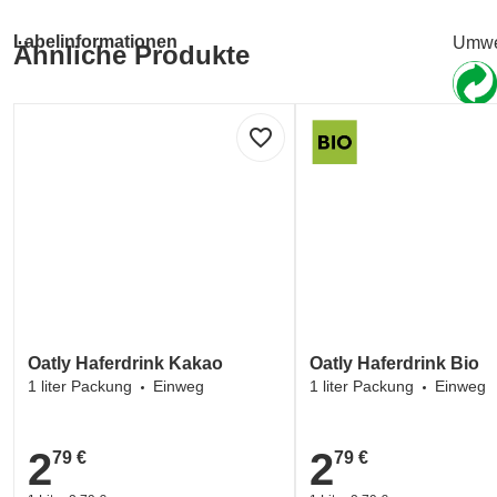
Labelinformationen
Umwe
Ähnliche Produkte
Umwe
favorite_border
Oatly Haferdrink Kakao
Oatly Haferdrink Bio
1 liter Packung
Einweg
1 liter Packung
Einweg
2
2
79 €
79 €
2,79 €
2,79 €