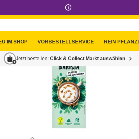
info_outline
EU IM SHOP
VORBESTELLSERVICE
REIN PFLANZ
shopping_bag
chevron_right
Jetzt bestellen:
Click & Collect Markt auswählen