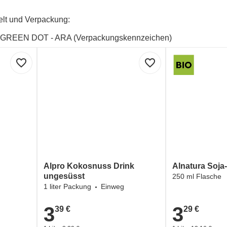
lt und Verpackung:
GREEN DOT - ARA (Verpackungskennzeichen)
lt und Verpackung:
favorite_border
favorite_border
V Label Vegan - European Vegetarian Union (EVU) und Vegeta
Alpro Kokosnuss Drink
Alnatura Soj
ungesüsst
250 ml Flasche
1 liter Packung
Einweg
3
3
39 €
29 €
3,39 €
3,29 €