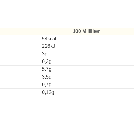
100 Milliliter
54kcal
226kJ
3g
0,3g
5,7g
3,5g
0,7g
0,12g