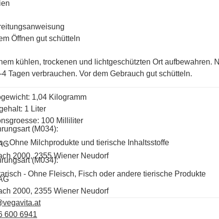
ien
reitungsanweisung
em Öffnen gut schütteln
nem kühlen, trockenen und lichtgeschützten Ort aufbewahren.
-4 Tagen verbrauchen. Vor dem Gebrauch gut schütteln.
ogewicht: 1,04 Kilogramm
gehalt: 1 Liter
onsgroesse: 100 Milliliter
rungsart (M034):
 - Ohne Milchprodukte und tierische Inhaltsstoffe
 AG
ach 2000, 2355 Wiener Neudorf
rungsart (M034):
arisch - Ohne Fleisch, Fisch oder andere tierische Produkte
 AG
ach 2000, 2355 Wiener Neudorf
vegavita.at
6 600 6941