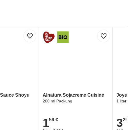
favorite_border
favorite_border
rier-Bund Deutschlands e.V. (VEBU)
a-Sauce Shoyu
Alnatura Sojacreme Cuisine
Joya 
200 ml Packung
1 liter
1
3
59 €
29 
1,59 €
3,29 €