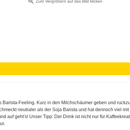
zoom_in
Zum Vergrößern auf das Bild klicken
tes Barista-Feeling. Kurz in den Milchschäumer geben und ruckzu
hmeckt neutraler als der Soja Barista und hat dennoch viel mit
nd auf geht's! Unser Tipp: Der Drink ist nicht nur für Kaffeekre
ur.