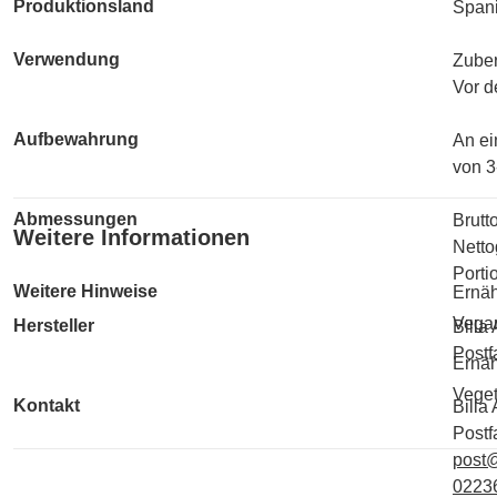
Produktionsland
Span
Verwendung
Zube
Vor d
Aufbewahrung
An ei
von 3
Abmessungen
Brutt
Weitere Informationen
Netto
Porti
Weitere Hinweise
Ernäh
Vegan
Hersteller
Billa
Postf
Ernäh
Veget
Kontakt
Billa
Postf
post@
0223