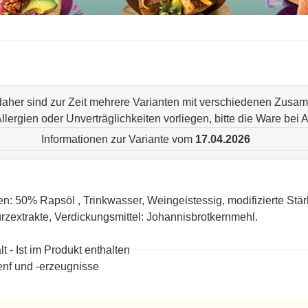
 daher sind zur Zeit mehrere Varianten mit verschiedenen Zus
n Allergien oder Unverträglichkeiten vorliegen, bitte die Ware be
Informationen zur Variante vom
17.04.2026
en: 50% Rapsöl , Trinkwasser, Weingeistessig, modifizierte Stä
zextrakte, Verdickungsmittel: Johannisbrotkernmehl.
lt - Ist im Produkt enthalten
nf und -erzeugnisse