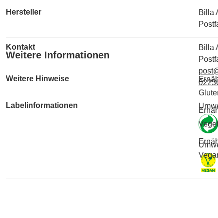
Hersteller
Billa
Postf
Kontakt
Billa
Weitere Informationen
Postf
post@
Weitere Hinweise
Ernäh
0223
Gluten
Labelinformationen
Umwe
Ernäh
Veget
Ernäh
Umwe
Vegan