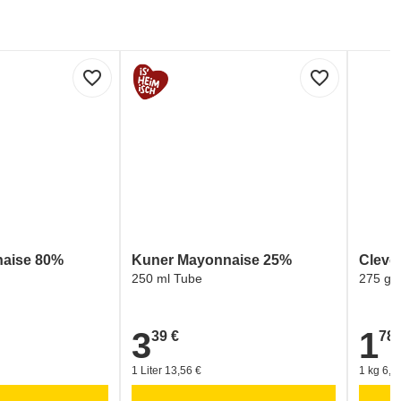
favorite_border
favorite_border
aise 80%
Kuner Mayonnaise 25%
Cleve
250 ml Tube
275 g 
3
1
39 €
78 
3,39 €
1,78 €
1 Liter 13,56 €
1 kg 6,4