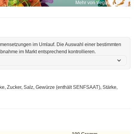
chevron_right
Mehr von
Vegavita
ammensetzungen im Umlauf. Die Auswahl einer bestimmten
i Abnahme im Markt entsprechend kontrollieren.
expand_more
rke, Zucker, Salz, Gewürze (enthält SENFSAAT), Stärke,