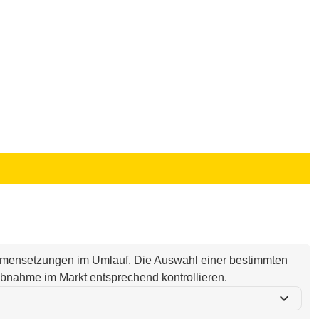
ammensetzungen im Umlauf. Die Auswahl einer bestimmten
i Abnahme im Markt entsprechend kontrollieren.
expand_more