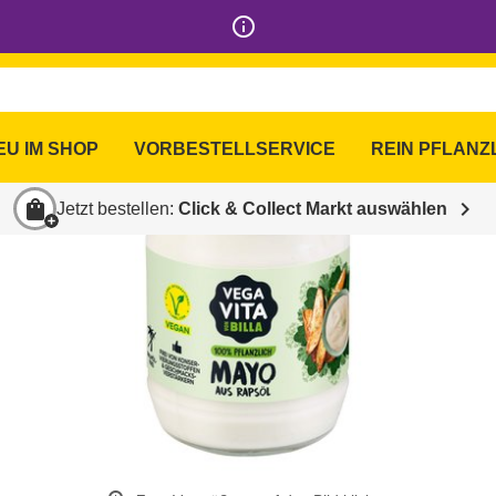
info_outline
EU IM SHOP
VORBESTELLSERVICE
REIN PFLANZ
shopping_bag
chevron_right
Jetzt bestellen:
Click & Collect Markt auswählen