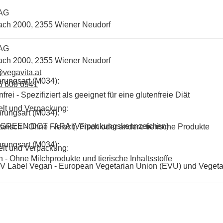
 AG
ach 2000, 2355 Wiener Neudorf
 AG
ach 2000, 2355 Wiener Neudorf
vegavita.at
rungsart (M034):
6 600 6941
frei - Spezifiziert als geeignet für eine glutenfreie Diät
lt und Verpackung:
rungsart (M034):
GREEN DOT - ARA (Verpackungskennzeichen)
arisch - Ohne Fleisch, Fisch oder andere tierische Produkte
rungsart (M034):
lt und Verpackung:
 - Ohne Milchprodukte und tierische Inhaltsstoffe
V Label Vegan - European Vegetarian Union (EVU) und Vegeta