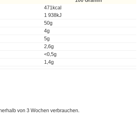
100 Gramm
471kcal
1 938kJ
50g
4g
5g
2,6g
<0,5g
1,4g
nnerhalb von 3 Wochen verbrauchen.