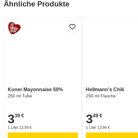
Ähnliche Produkte
favorite_border
Kuner Mayonnaise 50%
Hellmann's Chili
250 ml Tube
250 ml Flasche
3
3
39 €
49 €
3,39 €
3,49 €
1 Liter 13,56 €
1 Liter 13,96 €