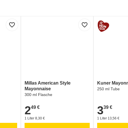
favorite_border
favorite_border
Millas American Style
Kuner Mayonn
Mayonnaise
250 ml Tube
300 ml Flasche
2
3
49 €
39 €
2,49 €
3,39 €
1 Liter 8,30 €
1 Liter 13,56 €