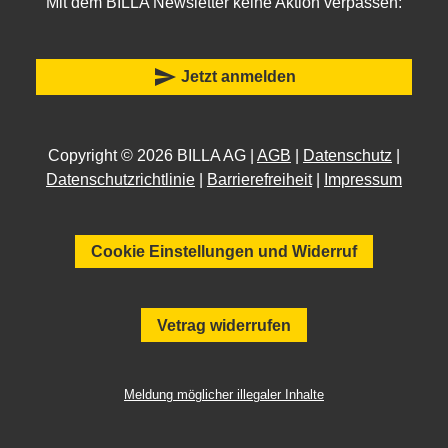
Mit dem BILLA Newsletter keine Aktion verpassen:
send
Jetzt anmelden
Copyright © 2026 BILLA AG |
AGB
|
Datenschutz
|
Datenschutzrichtlinie
|
Barrierefreiheit
|
Impressum
Cookie Einstellungen und Widerruf
Vetrag widerrufen
Meldung möglicher illegaler Inhalte