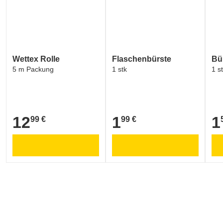
Wettex Rolle
Flaschenbürste
Bü
5 m Packung
1 stk
1 s
12
1
1
99 €
99 €
12,99 €
1,99 €
1,5