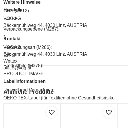
Weitere Hinweise
Hersteller
GHS (M212):
VOG AG
FALSE
Bäckermühlweg 44, 4030 Linz, AUSTRIA
Verpackungsebene (M287):
1
Kontakt
VOG AG
Verpackungsart (M286):
Bäckermühlweg 44, 4030 Linz, AUSTRIA
1#PO
Wettex
Produktbild (M378):
office@vog.at
PRODUCT_IMAGE
Labelinformationen
Umwelt und Verpackung:
Ähnliche Produkte
OEKO TEX-Label (für Textilien ohne Gesundheitsrisiko
Umwelt und Verpackung:
favorite_border
favorite_border
RECYCLEBAR