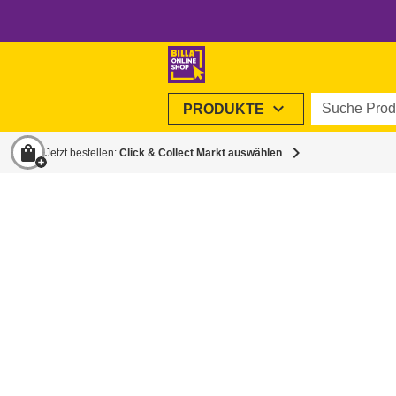
Suche Produ
expand_more
PRODUKTE
shopping_bag
chevron_right
Jetzt bestellen:
Click & Collect Markt auswählen