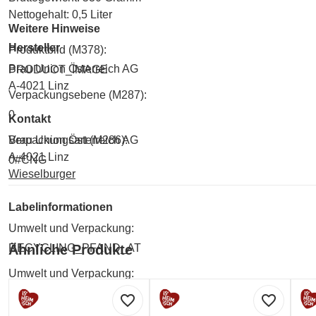
Nettogehalt: 0,5 Liter
Weitere Hinweise
Hersteller
Produktbild (M378):
Brau Union Österreich AG
PRODUCT_IMAGE
A-4021 Linz
Verpackungsebene (M287):
0
Kontakt
Brau Union Österreich AG
Verpackungsart (M286):
A-4021 Linz
0#CNG
Wieselburger
Labelinformationen
Umwelt und Verpackung:
RECYCLING_PFAND_AT
Ähnliche Produkte
Umwelt und Verpackung:
ZWANGERSCHAPSLOGO
favorite_border
favorite_border