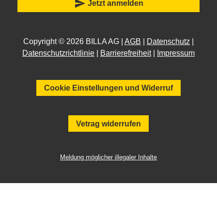
send
Jetzt anmelden
Copyright © 2026 BILLA AG |
AGB
|
Datenschutz
|
Datenschutzrichtlinie
|
Barrierefreiheit
|
Impressum
Cookie Einstellungen und Widerruf
Vetrag widerrufen
Meldung möglicher illegaler Inhalte