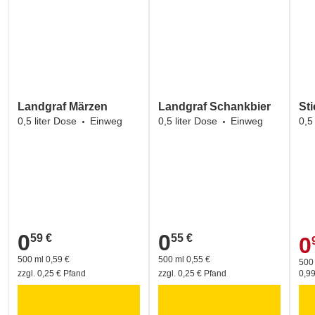
Landgraf Märzen
Landgraf Schankbier
St
0,5 liter Dose
Einweg
0,5 liter Dose
Einweg
0,5
0
0
59 €
55 €
0,59 €
0,55 €
0
0,9
500 ml 0,59 €
500 ml 0,55 €
500
zzgl. 0,25 € Pfand
zzgl. 0,25 € Pfand
0,99