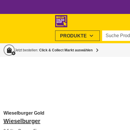
Suche Produ
expand_more
PRODUKTE
shopping_bag
chevron_right
Jetzt bestellen:
Click & Collect Markt auswählen
Wieselburger Gold
Wieselburger