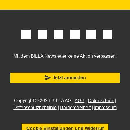
Mit dem BILLA Newsletter keine Aktion verpassen:
send
Jetzt anmelden
Copyright © 2026 BILLA AG |
AGB
|
Datenschutz
|
Datenschutzrichtlinie
|
Barrierefreiheit
|
Impressum
Cookie Einstellungen und Widerruf