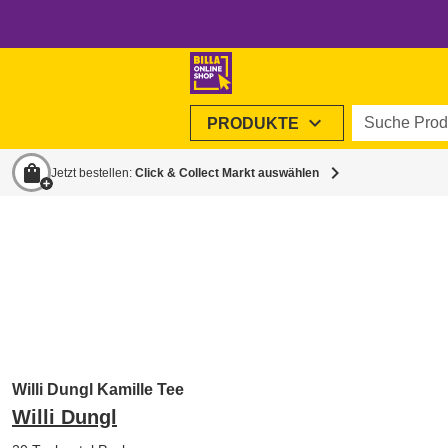
Suche Produ
expand_more
PRODUKTE
shopping_bag
chevron_right
Jetzt bestellen:
Click & Collect Markt auswählen
Willi Dungl Kamille Tee
Willi Dungl