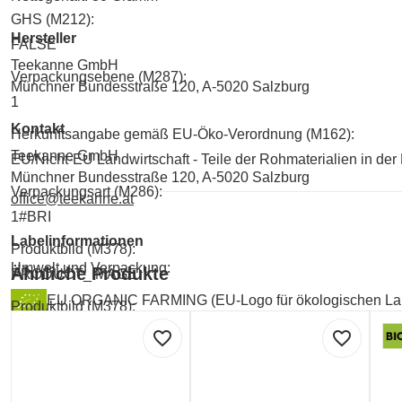
GHS (M212):
Hersteller
FALSE
Teekanne GmbH
Verpackungsebene (M287):
Münchner Bundesstraße 120, A-5020 Salzburg
1
Kontakt
Herkunftsangabe gemäß EU-Öko-Verordnung (M162):
Teekanne GmbH
EU/Nicht-EU Landwirtschaft - Teile der Rohmaterialien in der 
Münchner Bundesstraße 120, A-5020 Salzburg
Verpackungsart (M286):
office@teekanne.at
1#BRI
Labelinformationen
Produktbild (M378):
Umwelt und Verpackung:
Ähnliche Produkte
PRODUCT_IMAGE
EU ORGANIC FARMING (EU-Logo für ökologischen La
Produktbild (M378):
ORGANIC_CERTIFICATE
favorite_border
favorite_border
Umwelt und Verpackung:
GREEN DOT - ARA (Verpackungskennzeichen)