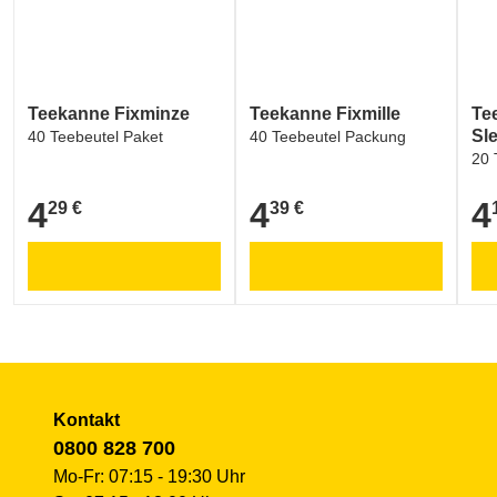
Teekanne Fixminze
Teekanne Fixmille
Te
Sl
40 Teebeutel Paket
40 Teebeutel Packung
20 
4
4
4
29 €
39 €
4,29 €
4,39 €
4,1
Kontakt
0800 828 700
Mo-Fr: 07:15 - 19:30 Uhr