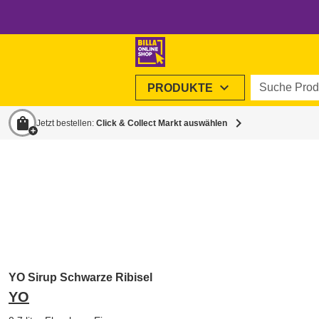
Suche Produ
expand_more
PRODUKTE
shopping_bag
chevron_right
Jetzt bestellen:
Click & Collect Markt auswählen
YO Sirup Schwarze Ribisel
YO