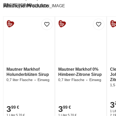
RECYCLEBAR
Ähnliche Produkte
VISUAL_VERIFICATION_IMAGE
favorite_border
favorite_border
Mautner Markhof
Mautner Markhof 0%
Cl
Holunderblüten Sirup
Himbeer-Zitrone Sirup
Jo
Zi
0,7 liter Flasche
Einweg
0,7 liter Flasche
Einweg
1,5
3
3,2
3
3
99 €
99 €
3,99 €
3,99 €
1 Li
1 Liter 5,70 €
1 Liter 5,70 €
2,19