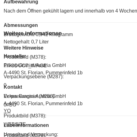
Aufbewahrung
Nach dem Öffnen gekühlt lagern und innerhalb von 4 Wochen a
Abmessungen
Weitere Informationen
Bruttogewicht: 0,942 Kilogramm
Nettogehalt: 0,7 Liter
Weitere Hinweise
Hersteller
Produktbild (M378):
Eckes-Granini Austria GmbH
PRODUCT_IMAGE
A-4490 St. Florian, Pummerinfeld 1b
Verpackungsebene (M287):
0
Kontakt
Eckes-Granini Austria GmbH
Verpackungsart (M286):
A-4490 St. Florian, Pummerinfeld 1b
0#BO
YO
Produktbild (M378):
WEBSITE
Labelinformationen
Umwelt und Verpackung:
Produktbild (M378):