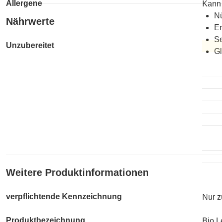
Allergene
Kann 
Nü
Nährwerte
Er
S
Unzubereitet
Gl
Unzub
Weitere Produktinformationen
verpflichtende Kennzeichnung
Nur z
Produktbezeichnung
Bio L