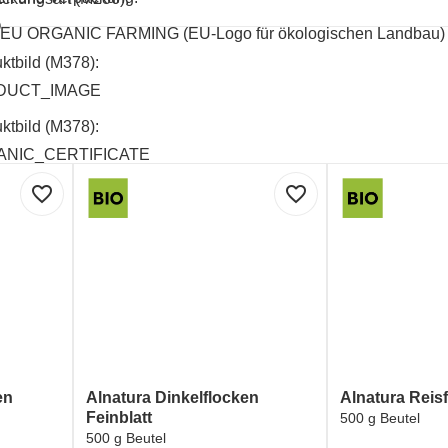
O
EU ORGANIC FARMING (EU-Logo für ökologischen Landbau)
ktbild (M378):
DUCT_IMAGE
ktbild (M378):
NIC_CERTIFICATE
favorite_border
favorite_border
en
Alnatura Dinkelflocken
Alnatura Reis
Feinblatt
500 g Beutel
500 g Beutel