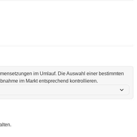
ammensetzungen im Umlauf. Die Auswahl einer bestimmten
i Abnahme im Markt entsprechend kontrollieren.
expand_more
lten.