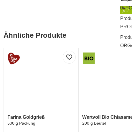
0#P
Produ
PRO
Ähnliche Produkte
Produ
ORGA
favorite_border
Farina Goldgrieß
Wertvoll Bio Chiasam
500 g Packung
200 g Beutel