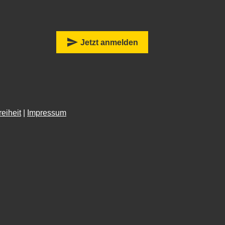
:
send
Jetzt anmelden
reiheit
|
Impressum