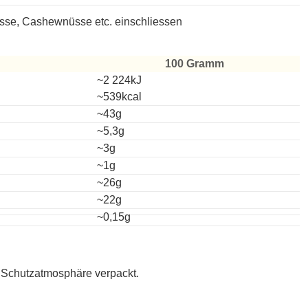
se, Cashewnüsse etc. einschliessen
100 Gramm
~2 224kJ
~539kcal
~43g
~5,3g
~3g
~1g
~26g
~22g
~0,15g
 Schutzatmosphäre verpackt.