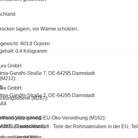
schland
 trocken lagern, vor Wärme schützen.
ogewicht: 403,8 Gramm
gehalt: 0,4 Kilogramm
tura GmbH
tma-Gandhi-Straße 7, DE-64295 Darmstadt
(M212):
SE
tura GmbH
tma-Gandhi-Straße 7, DE-64295 Darmstadt
ackungsebene (M287):
ura
lt und Verpackung:
unftsangabe gemäß EU-Öko-Verordnung (M162):
LABEL (Deutschland)
cht-EU Landwirtschaft - Teile der Rohmaterialien in der EU, Tei
lt und Verpackung:
ckungsart (M286):