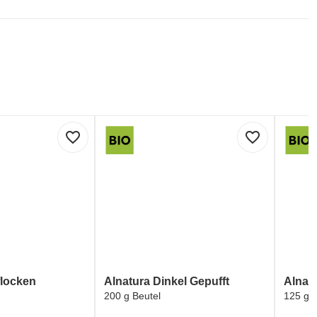
favorite_border
favorite_border
flocken
Alnatura Dinkel Gepufft
Alnat
200 g Beutel
125 g B