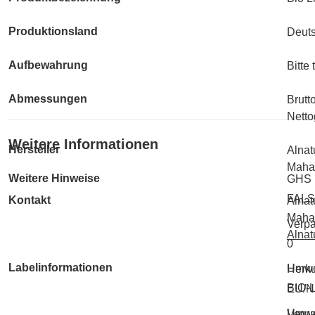
Produktionsland
Deut
Aufbewahrung
Bitte
Abmessungen
Brutt
Netto
Weitere Informationen
Hersteller
Alna
Maha
Weitere Hinweise
GHS 
FAL
Kontakt
Alna
Maha
Verp
Alnat
0
Labelinformationen
Umwe
Herk
BIO-
EU/Ni
Umwe
Verpa