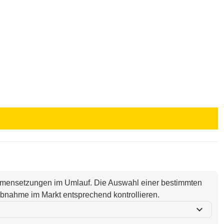
ammensetzungen im Umlauf. Die Auswahl einer bestimmten
i Abnahme im Markt entsprechend kontrollieren.
expand_more