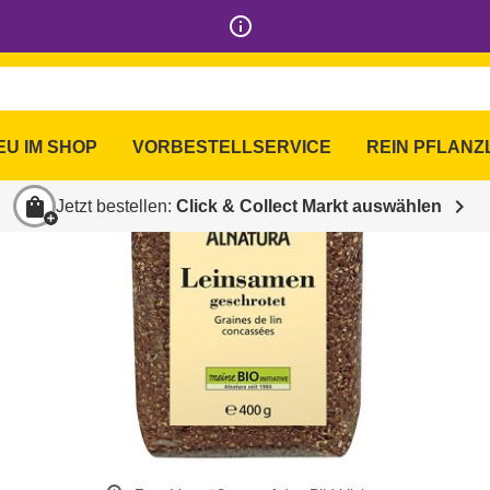
info_outline
EU IM SHOP
VORBESTELLSERVICE
REIN PFLANZ
shopping_bag
chevron_right
Jetzt bestellen:
Click & Collect Markt auswählen