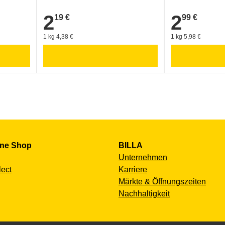
2
2
19 €
99 €
2,19 €
2,99 €
1 kg 4,38 €
1 kg 5,98 €
ine Shop
BILLA
Unternehmen
lect
Karriere
Märkte & Öffnungszeiten
Nachhaltigkeit