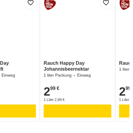
favorite_border
favorite_border
 Day
Rauch Happy Day
Rauch
ft
Johannisbeernektar
1 liter
Einweg
1 liter Packung
Einweg
2
2
99 €
99 
2,99 €
2,99 €
1 Liter 2,99 €
1 Liter 2