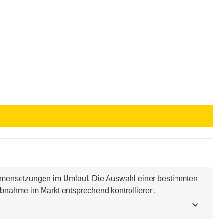
ammensetzungen im Umlauf. Die Auswahl einer bestimmten
i Abnahme im Markt entsprechend kontrollieren.
expand_more