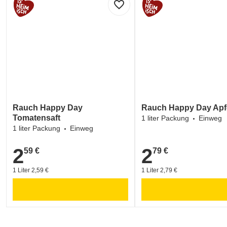
favorite_border
Rauch Happy Day
Rauch Happy Day Apfe
Tomatensaft
1 liter Packung
Einweg
1 liter Packung
Einweg
2
2
59 €
79 €
2,59 €
2,79 €
1 Liter 2,59 €
1 Liter 2,79 €