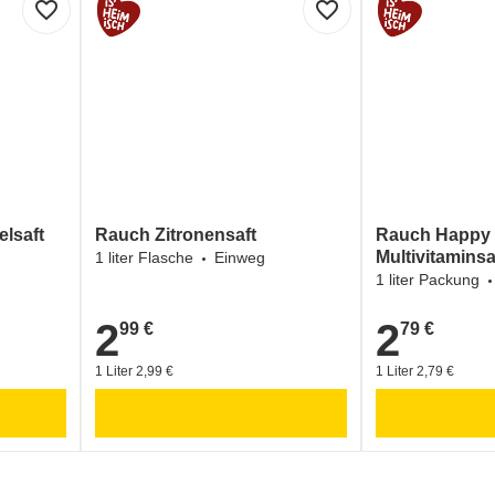
favorite_border
favorite_border
lsaft
Rauch Zitronensaft
Rauch Happy
Multivitaminsa
1 liter Flasche
Einweg
1 liter Packung
2
2
99 €
79 €
2,99 €
2,79 €
1 Liter 2,99 €
1 Liter 2,79 €