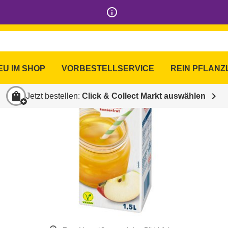
info_outline
EU IM SHOP
VORBESTELLSERVICE
REIN PFLANZ
shopping_bag
chevron_right
Jetzt bestellen:
Click & Collect Markt auswählen