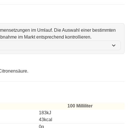
ammensetzungen im Umlauf. Die Auswahl einer bestimmten
i Abnahme im Markt entsprechend kontrollieren.
expand_more
Citronensäure.
100 Milliliter
183kJ
43kcal
0g