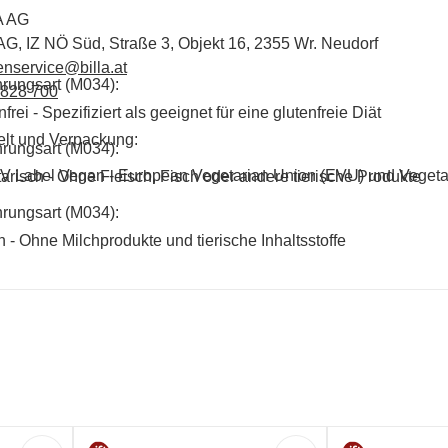
A AG
 AG, IZ NÖ Süd, Straße 3, Objekt 16, 2355 Wr. Neudorf
nservice@billa.at
rungsart (M034):
 828 700
frei - Spezifiziert als geeignet für eine glutenfreie Diät
lt und Verpackung:
rungsart (M034):
V Label Vegan - European Vegetarian Union (EVU) und Vegeta
arisch - Ohne Fleisch, Fisch oder andere tierische Produkte
rungsart (M034):
 - Ohne Milchprodukte und tierische Inhaltsstoffe