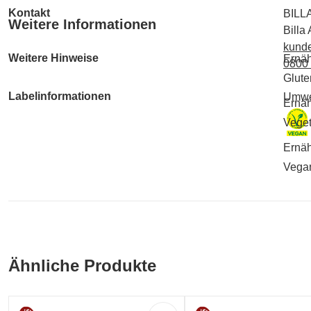
Kontakt
BILL
Weitere Informationen
Billa
kunde
Weitere Hinweise
Ernäh
0800
Gluten
Labelinformationen
Umwe
Ernäh
Veget
Ernäh
Vegan
Ähnliche Produkte