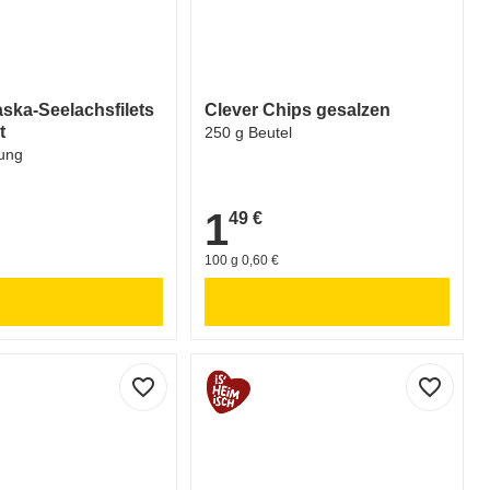
aska-Seelachsfilets
Clever Chips gesalzen
t
250 g Beutel
ung
1
49 €
1,49 €
100 g 0,60 €
favorite_border
favorite_border