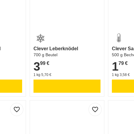
l
Clever Leberknödel
Clever S
700 g Beutel
500 g Bech
3
1
99 €
79 €
3,99 €
1,79 €
1 kg 5,70 €
1 kg 3,58 €
favorite_border
favorite_border