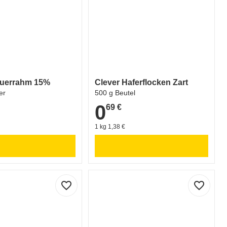
auerrahm 15%
Clever Haferflocken Zart
er
500 g Beutel
0
69 €
0,69 €
1 kg 1,38 €
favorite_border
favorite_border