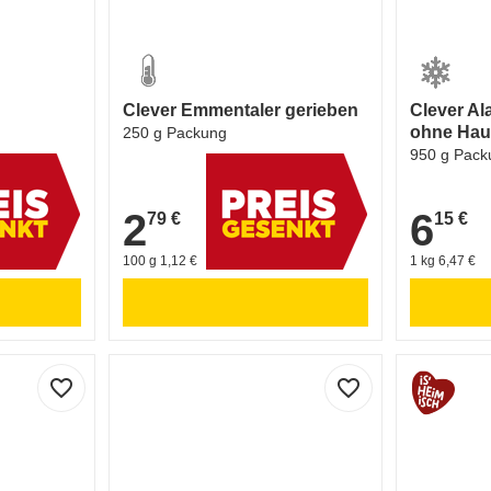
Clever Emmentaler gerieben
Clever Al
ohne Hau
250 g Packung
950 g Pack
2
6
79 €
15 €
2,79 €
6,15 €
100 g 1,12 €
1 kg 6,47 €
favorite_border
favorite_border