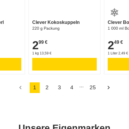
rl
Clever Kokoskuppeln
Clever Bo
220 g Packung
1 000 ml B
2
2
99 €
49 €
2,99 €
2,49 €
1 kg 13,59 €
1 Liter 2,49 €
…
chevron_left
chevron_right
1
2
3
4
25
Unsere Eigenmarken