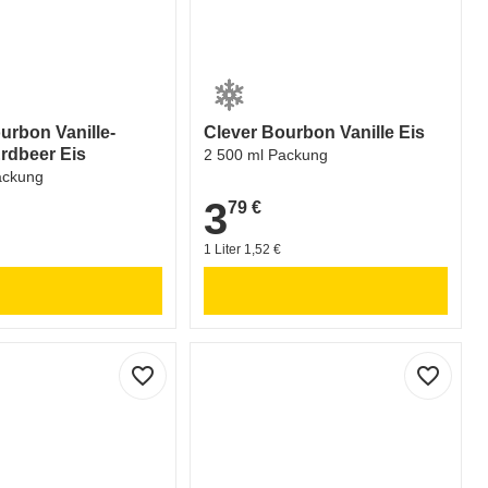
urbon Vanille-
Clever Bourbon Vanille Eis
rdbeer Eis
2 500 ml Packung
ackung
3
79 €
3,79 €
1 Liter 1,52 €
favorite_border
favorite_border