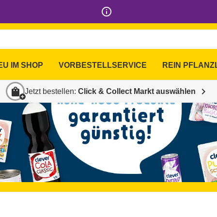
info_outline
EU IM SHOP
VORBESTELLSERVICE
REIN PFLANZ
shopping_bag
chevron_right
Jetzt bestellen:
Click & Collect Markt auswählen