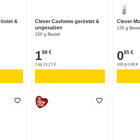
östet &
Clever Cashews geröstet &
Clever Mo
ungesalzen
125 g Beute
150 g Beutel
1
0
99 €
85 €
1,99 €
0,85 €
1 kg 13,27 €
100 g 0,68 €
favorite_border
favorite_border