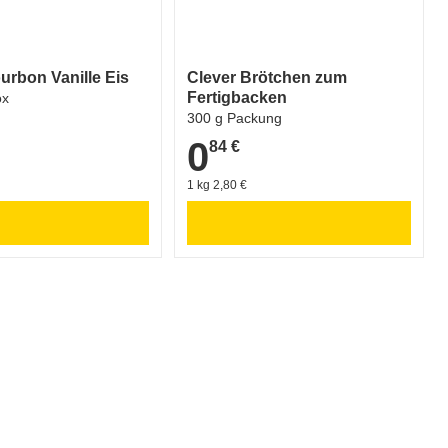
urbon Vanille Eis
Clever Brötchen zum
Fertigbacken
ox
300 g Packung
0
84 €
0,84 €
1 kg 2,80 €