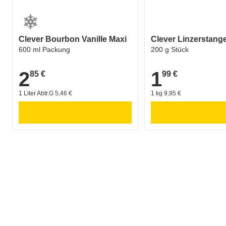
Clever Bourbon Vanille Maxi
Clever Linzerstange
600 ml Packung
200 g Stück
2
1
85 €
99 €
2,85 €
1,99 €
1 Liter Abtr.G 5,46 €
1 kg 9,95 €