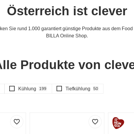
Österreich ist clever
decken Sie rund 1.000 garantiert günstige Produkte aus dem Fo
BILLA Online Shop.
lle Produkte von clev
Kühlung
Tiefkühlung
199
50
favorite_border
favorite_border