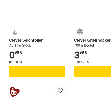
Clever Selchroller
Clever Grießnocker
Ab 1 kg Stück
700 g Beutel
0
3
90 €
99 €
0,90 €
3,99 €
per 100 g
1 kg 5,70 €
favorite_border