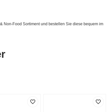
od & Non-Food Sortiment und bestellen Sie diese bequem im
er
favorite_border
favorite_border