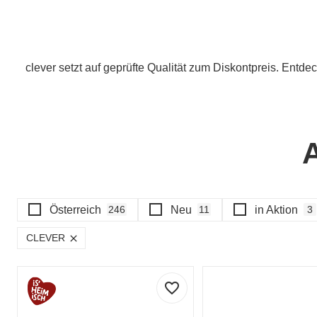
clever setzt auf geprüfte Qualität zum Diskontpreis. Ent
A
Österreich
Neu
in Aktion
246
11
3
CLEVER
close
favorite_border