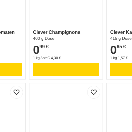
omaten
Clever Champignons
Clever K
400 g Dose
415 g Dose
0
0
99 €
65 €
0,99 €
0,65 €
1 kg Abtr.G 4,30 €
1 kg 1,57 €
favorite_border
favorite_border