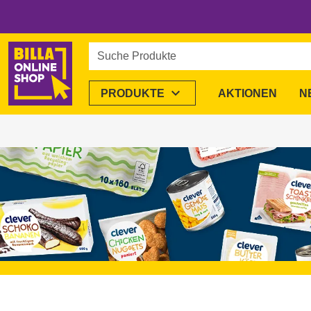
Startseite
/
Alle Marken
/
CLEVER
Suche Produkte
expand_more
PRODUKTE
AKTIONEN
N