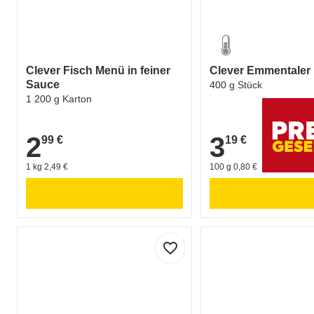
Clever Fisch Menü in feiner
Clever Emmentaler
Sauce
400 g Stück
1 200 g Karton
2
3
99 €
19 €
2,99 €
3,19 €
1 kg 2,49 €
100 g 0,80 €
favorite_border