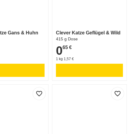
atze Gans & Huhn
Clever Katze Geflügel & Wild
415 g Dose
0
65 €
0,65 €
1 kg 1,57 €
favorite_border
favorite_border