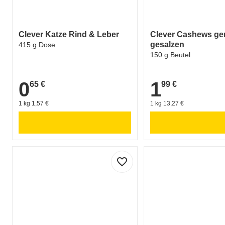
Clever Katze Rind & Leber
Clever Cashews ger
gesalzen
415 g Dose
150 g Beutel
0
1
65 €
99 €
0,65 €
1,99 €
1 kg 1,57 €
1 kg 13,27 €
favorite_border