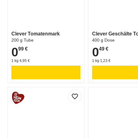
Clever Tomatenmark
Clever Geschälte T
200 g Tube
400 g Dose
0
0
99 €
49 €
0,99 €
0,49 €
1 kg 4,95 €
1 kg 1,23 €
favorite_border