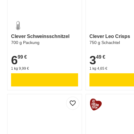
Clever Schweinsschnitzel
Clever Leo Crisps
700 g Packung
750 g Schachtel
6
3
99 €
49 €
6,99 €
3,49 €
1 kg 9,99 €
1 kg 4,65 €
favorite_border