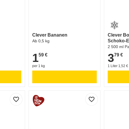
Clever Bananen
Clever Bo
Schoko-E
Ab 0,5 kg
2 500 ml P
1
3
59 €
79 €
1,59 €
3,79 €
per 1 kg
1 Liter 1,52 €
favorite_border
favorite_border