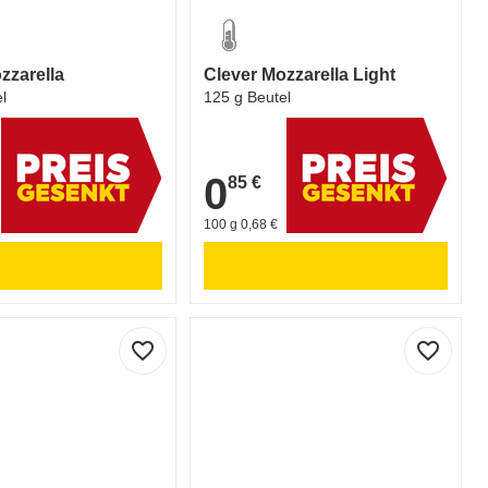
zzarella
Clever Mozzarella Light
l
125 g Beutel
0
85 €
0,85 €
100 g 0,68 €
favorite_border
favorite_border