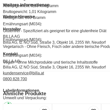
Weitere Informationen
Abtropfgewicht: 0,53 Kilogramm
Bruttogewicht: 1,01 Kilogramm
Weitere Hinweise
Nettogehalt: 800 Gramm
Ernährungsart (M034):
Hersteller
Glutenfrei - Spezifiziert als geeignet für eine glutenfreie Diät
BILLA AG
Ernährungsart (M034):
Billa AG, IZ NÖ Süd, Straße 3, Objekt 16, 2355 Wr. Neudorf
Vegetarisch - Ohne Fleisch, Fisch oder andere tierische Prod
Kontakt
Ernährungsart (M034):
BILLA AG
Vegan - Ohne Milchprodukte und tierische Inhaltsstoffe
Billa AG, IZ NÖ Süd, Straße 3, Objekt 16, 2355 Wr. Neudorf
kundenservice@billa.at
0800 828 700
Labelinformationen
Ähnliche Produkte
Umwelt und Verpackung:
GREEN DOT - ARA (Verpackungskennzeichen)