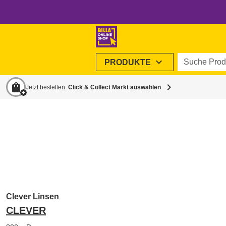
Suche Produ
expand_more
PRODUKTE
shopping_bag
chevron_right
Jetzt bestellen:
Click & Collect Markt auswählen
Clever Linsen
CLEVER