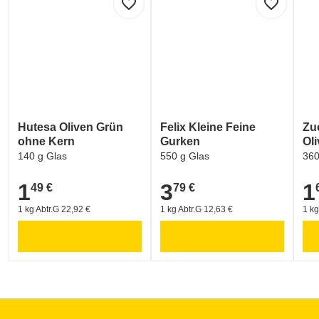
favorite_border
favorite_border
Hutesa Oliven Grün
Felix Kleine Feine
Zu
ohne Kern
Gurken
Ol
140 g Glas
550 g Glas
360
1
3
1
49 €
79 €
1,49 €
3,79 €
1,6
1 kg Abtr.G 22,92 €
1 kg Abtr.G 12,63 €
1 kg