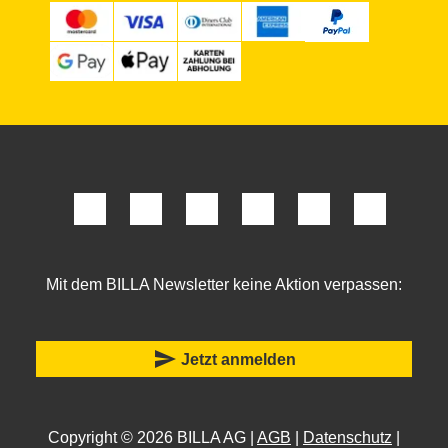
Mit dem BILLA Newsletter keine Aktion verpassen:
send
Jetzt anmelden
Copyright © 2026 BILLA AG |
AGB
|
Datenschutz
|