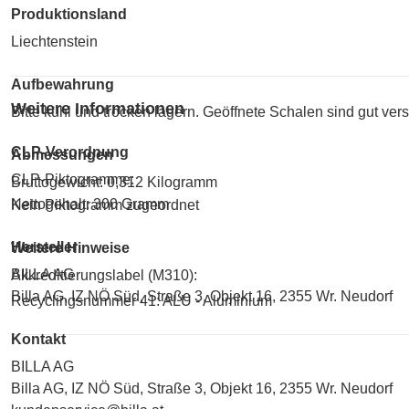
Produktionsland
Liechtenstein
Aufbewahrung
Weitere Informationen
Bitte kühl und trocken lagern. Geöffnete Schalen sind gut ver
CLP-Verordnung
Abmessungen
CLP-Piktogramme:
Bruttogewicht: 0,312 Kilogramm
Nettogehalt: 300 Gramm
Kein Piktogramm zugeordnet
Hersteller
Weitere Hinweise
BILLA AG
Akkreditierungslabel (M310):
Billa AG, IZ NÖ Süd, Straße 3, Objekt 16, 2355 Wr. Neudorf
Recyclingsnummer 41: ALU - Aluminium
Kontakt
BILLA AG
Billa AG, IZ NÖ Süd, Straße 3, Objekt 16, 2355 Wr. Neudorf