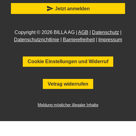
send
Jetzt anmelden
Copyright © 2026 BILLA AG |
AGB
|
Datenschutz
|
Datenschutzrichtlinie
|
Barrierefreiheit
|
Impressum
Cookie Einstellungen und Widerruf
Vetrag widerrufen
Meldung möglicher illegaler Inhalte