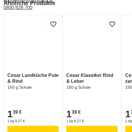
kundenservice@billa.at
Ähnliche Produkte
0800 828 700
Labelinformationen
favorite_border
favorite_border
Umwelt und Verpackung:
GREEN DOT - ARA (Verpackungskennzeichen)
Cesar Landküche Pute
Cesar Klassiker Rind
Ce
& Rind
& Leber
za
150 g Schale
150 g Schale
150
1
1
1
39 €
39 €
1,39 €
1,39 €
1,3
1 kg 9,27 €
1 kg 9,27 €
1 kg