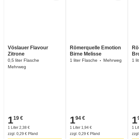
Vöslauer Flavour
Römerquelle Emotion
Rö
Zitrone
Birne Melisse
Br
0,5 liter Flasche
1 liter Flasche
Mehrweg
1 l
Mehrweg
1
1
1
19 €
94 €
1,19 €
1,94 €
1,9
1 Liter 2,38 €
1 Liter 1,94 €
1 Li
zzgl. 0,29 € Pfand
zzgl. 0,29 € Pfand
zzgl