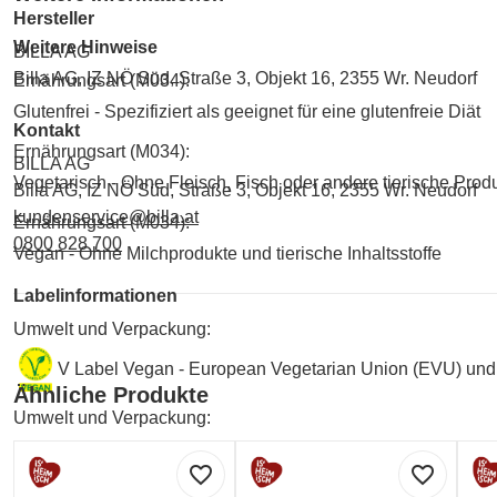
Hersteller
Weitere Hinweise
BILLA AG
Billa AG, IZ NÖ Süd, Straße 3, Objekt 16, 2355 Wr. Neudorf
Ernährungsart (M034):
Glutenfrei - Spezifiziert als geeignet für eine glutenfreie Diät
Kontakt
Ernährungsart (M034):
BILLA AG
Vegetarisch - Ohne Fleisch, Fisch oder andere tierische Prod
Billa AG, IZ NÖ Süd, Straße 3, Objekt 16, 2355 Wr. Neudorf
kundenservice@billa.at
Ernährungsart (M034):
0800 828 700
Vegan - Ohne Milchprodukte und tierische Inhaltsstoffe
Labelinformationen
Umwelt und Verpackung:
V Label Vegan - European Vegetarian Union (EVU) und
Ähnliche Produkte
Umwelt und Verpackung:
PET to PET (Recycling von PET Flaschen)
favorite_border
favorite_border