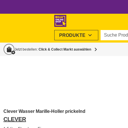
Suche Produ
expand_more
PRODUKTE
shopping_bag
chevron_right
Jetzt bestellen:
Click & Collect Markt auswählen
Clever Wasser Marille-Holler prickelnd
CLEVER