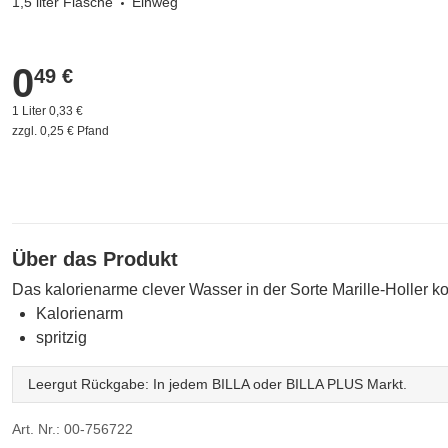
1,5 liter Flasche
Einweg
0
0,49 €
49 €
1 Liter 0,33 €
zzgl. 0,25 € Pfand
Über das Produkt
Das kalorienarme clever Wasser in der Sorte Marille-Holler ko
Kalorienarm
spritzig
Leergut Rückgabe: In jedem BILLA oder BILLA PLUS Markt.
Art. Nr.: 00-756722