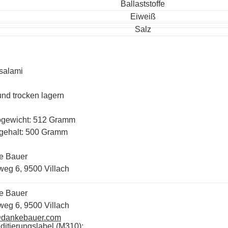
Ballaststoffe
Eiweiß
Salz
salami
und trocken lagern
ogewicht: 512 Gramm
gehalt: 500 Gramm
e Bauer
weg 6, 9500 Villach
e Bauer
weg 6, 9500 Villach
@dankebauer.com
ditierungslabel (M310):