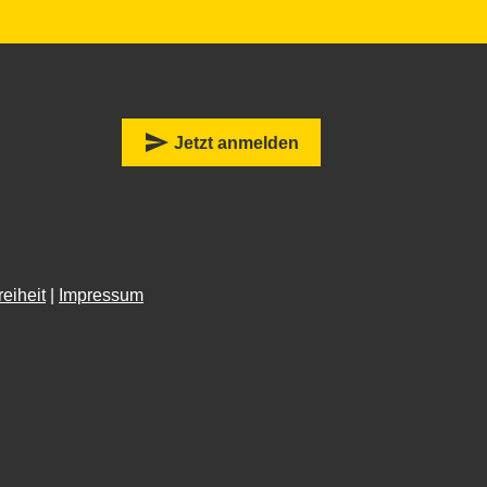
:
send
Jetzt anmelden
reiheit
|
Impressum