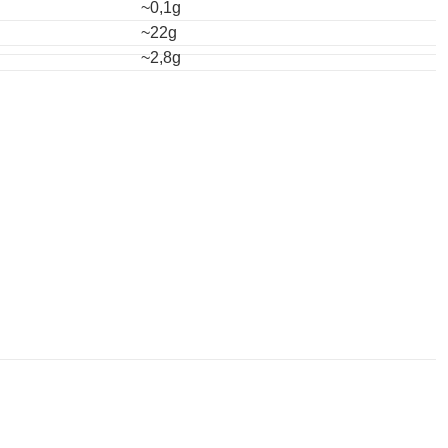
~0,1g
~22g
~2,8g