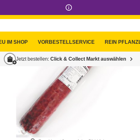
info_outline
EU IM SHOP
VORBESTELLSERVICE
REIN PFLANZ
shopping_bag
chevron_right
Jetzt bestellen:
Click & Collect Markt auswählen