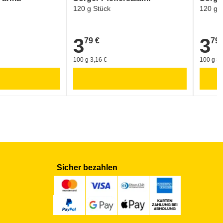
120 g Stück
120 g 
3
3
79 €
79 
3,79 €
3,79 €
100 g 3,16 €
100 g 3,
Sicher bezahlen