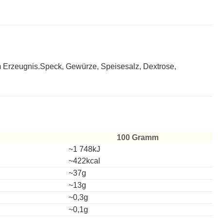
 Erzeugnis.Speck, Gewürze, Speisesalz, Dextrose,
100 Gramm
~1 748kJ
~422kcal
~37g
~13g
~0,3g
~0,1g