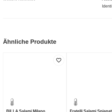
Ident
Ähnliche Produkte
favorite_border
BILLA Salami Milano
Fratelli Salami Spiana