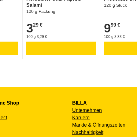
Salami
120 g Stück
100 g Packung
3
9
29 €
99 €
3,29 €
9,99 €
100 g 3,29 €
100 g 8,33 €
ine Shop
BILLA
Unternehmen
lect
Karriere
Märkte & Öffnungszeiten
Nachhaltigkeit