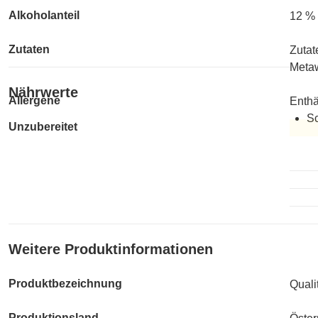
Alkoholanteil
12 %
Zutaten
Zutat
Meta
Nährwerte
Allergene
Enthä
Sc
Unzubereitet
Unzub
Weitere Produktinformationen
Produktbezeichnung
Quali
Produktionsland