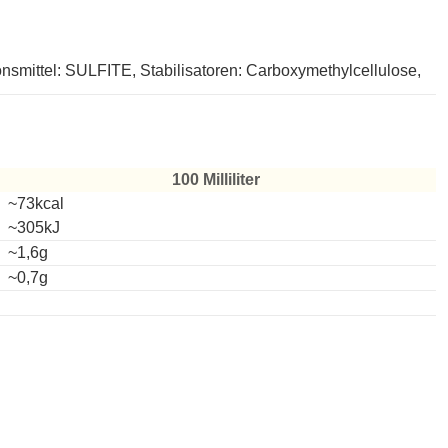
nsmittel: SULFITE, Stabilisatoren: Carboxymethylcellulose,
100 Milliliter
~73kcal
~305kJ
~1,6g
~0,7g