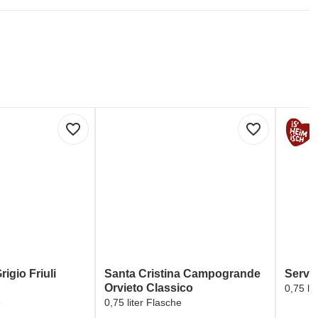
favorite_border
favorite_border
rigio Friuli
Santa Cristina Campogrande
Servu
Orvieto Classico
0,75 li
e
0,75 liter Flasche