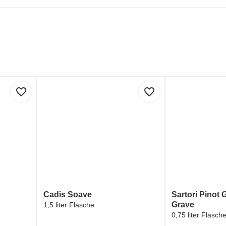
favorite_border
favorite_border
Cadis Soave
Sartori Pinot G
Grave
1,5 liter Flasche
0,75 liter Flasch