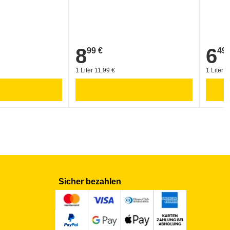
8
6
99 €
49 
8,99 €
6,49 €
1 Liter 11,99 €
1 Liter 8
Sicher bezahlen