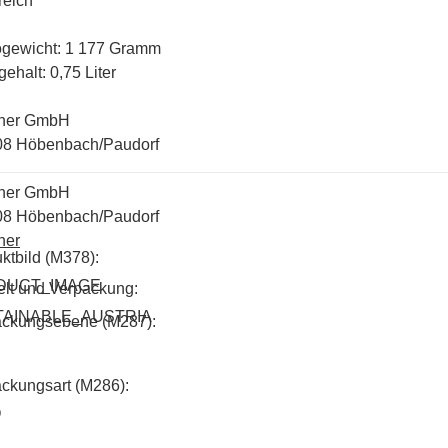
reich
ogewicht: 1 177 Gramm
gehalt: 0,75 Liter
ner GmbH
08 Höbenbach/Paudorf
ner GmbH
08 Höbenbach/Paudorf
ner
ktbild (M378):
DUCT_IMAGE
lt und Verpackung:
TAINABLE_AUSTRIA
ackungsebene (M287):
ckungsart (M286):
O