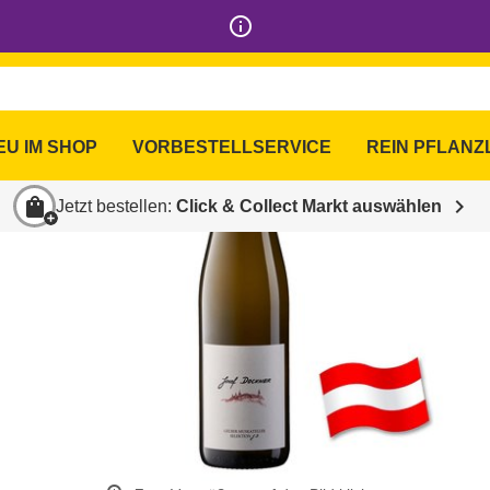
info_outline
EU IM SHOP
VORBESTELLSERVICE
REIN PFLANZ
shopping_bag
chevron_right
Jetzt bestellen:
Click & Collect Markt auswählen