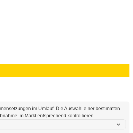
ammensetzungen im Umlauf. Die Auswahl einer bestimmten
i Abnahme im Markt entsprechend kontrollieren.
expand_more