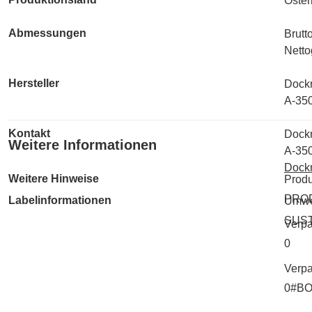
Öster
Abmessungen
Brutt
Netto
Hersteller
Dock
A-35
Kontakt
Dock
Weitere Informationen
A-35
Dock
Weitere Hinweise
Produ
PRO
Labelinformationen
Umwe
SUS
Verp
0
Verpa
0#B