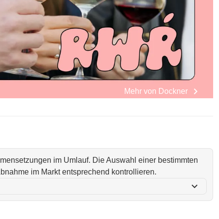
chevron_right
Mehr von
Dockner
ammensetzungen im Umlauf. Die Auswahl einer bestimmten
i Abnahme im Markt entsprechend kontrollieren.
expand_more