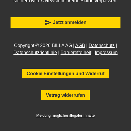
Mit dem BILLA Newsletter keine Aktion verpassen:
send
Jetzt anmelden
Copyright © 2026 BILLA AG |
AGB
|
Datenschutz
|
Datenschutzrichtlinie
|
Barrierefreiheit
|
Impressum
Cookie Einstellungen und Widerruf
Vetrag widerrufen
Meldung möglicher illegaler Inhalte