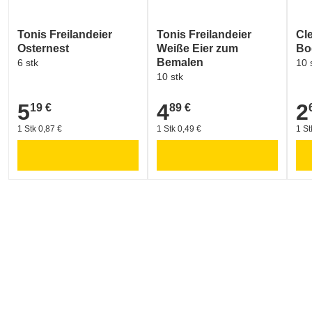
Tonis Freilandeier
Tonis Freilandeier
Cle
Osternest
Weiße Eier zum
Bo
Bemalen
6 stk
10 
10 stk
5
4
2
19 €
89 €
5,19 €
4,89 €
2,6
1 Stk 0,87 €
1 Stk 0,49 €
1 St