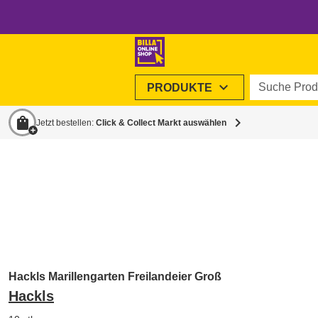
Suche Produ
expand_more
PRODUKTE
shopping_bag
chevron_right
Jetzt bestellen:
Click & Collect Markt auswählen
Hackls Marillengarten Freilandeier Groß
Hackls