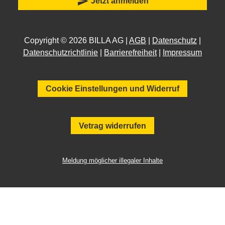
send
Jetzt anmelden
Copyright © 2026 BILLA AG |
AGB
|
Datenschutz
|
Datenschutzrichtlinie
|
Barrierefreiheit
|
Impressum
Cookie Einstellungen und Widerruf
Vetrag widerrufen
Meldung möglicher illegaler Inhalte