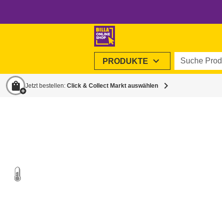
Suche Produ
expand_more
PRODUKTE
shopping_bag
chevron_right
Jetzt bestellen:
Click & Collect Markt auswählen