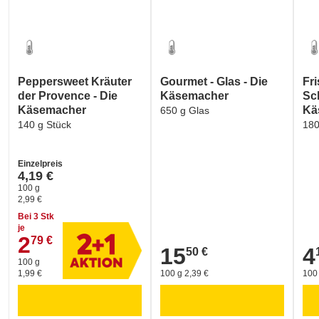
Peppersweet Kräuter
Gourmet - Glas - Die
Fr
der Provence - Die
Käsemacher
Sc
Käsemacher
Kä
650 g Glas
140 g Stück
180
Einzelpreis
4,19 €
100 g
2,99 €
Bei 3 Stk
je
2
79 €
2,79 €
15
4
50 €
15,50 €
4,1
100 g
1,99 €
100 g 2,39 €
100 