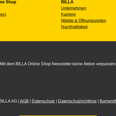
ine Shop
BILLA
Unternehmen
lect
Karriere
Märkte & Öffnungszeiten
Nachhaltigkeit
Mit dem BILLA Online Shop Newsletter keine Aktion verpassen
BILLA AG |
AGB
|
Datenschutz
|
Datenschutzrichtlinie
|
Barrieref