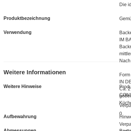
Die i
Produktbezeichnung
Gemüs
Verwendung
Backe
IM B
Backr
mittl
Nach 
Weitere Informationen
Form 
IN D
Weitere Hinweise
Produ
Ca. 2
CON
geben
Küche
Verp
0
Aufbewahrung
Hinwe
Verpa
Abmessungen
Brutt