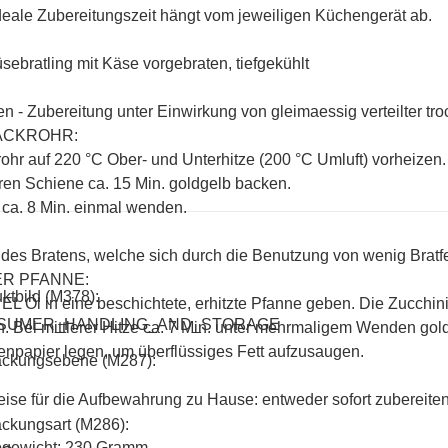
deale Zubereitungszeit hängt vom jeweiligen Küchengerät ab.
ebratling mit Käse vorgebraten, tiefgekühlt
n - Zubereitung unter Einwirkung von gleimaessig verteilter tro
ACKROHR:
ohr auf 220 °C Ober- und Unterhitze (200 °C Umluft) vorheizen.
eren Schiene ca. 15 Min. goldgelb backen.
ca. 8 Min. einmal wenden.
des Bratens, welche sich durch die Benutzung von wenig Bratfe
ER PFANNE:
ktbild (M378):
 EL Öl in eine beschichtete, erhitzte Pfanne geben. Die Zucchi
SUMER_HANDLING_AND_STORAGE
. Bei mittlerer Hitze ca. 7 Min. unter mehrmaligem Wenden gold
npapier legen, um überflüssiges Fett aufzusaugen.
ackungsebene (M287):
ise für die Aufbewahrung zu Hause: entweder sofort zubereiten
ckungsart (M286):
ogewicht: 230 Gramm