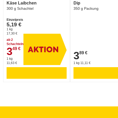
Käse Laibchen
Dip
300 g Schachtel
350 g Packung
Einzelpreis
5,19 €
1 kg
17,30 €
ab 2
Schachteln
3
49 €
3,49 €
3
89 €
3,89 €
1 kg
11,63 €
1 kg 11,11 €