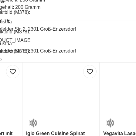
UG
gehalt: 200 Gramm
ktbild (M378):
SITE
ustria
felder Str. 2, 2301 Groß-Enzersdorf
ktbild (M378):
DUCT_IMAGE
ustria
felder Str. 2, 2301 Groß-Enzersdorf
ktbild (M378):
O
 300 407
favorite_border
favorite_border
lt und Verpackung:
GREEN DOT - ARA (Verpackungskennzeichen)
t mit
Iglo Green Cuisine Spinat
Vegavita Las