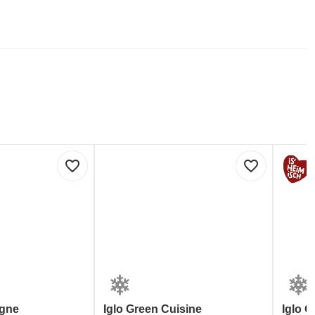
favorite_border
favorite_border
agne
Iglo Green Cuisine
Iglo 