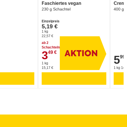
Faschiertes vegan
Creme
230 g Schachtel
400 g 
Einzelpreis
5,19 €
1 kg
22,57 €
ab 2
Schachteln
3
49 €
3,49 €
5
99 
5,99 €
1 kg
15,17 €
1 kg 14,