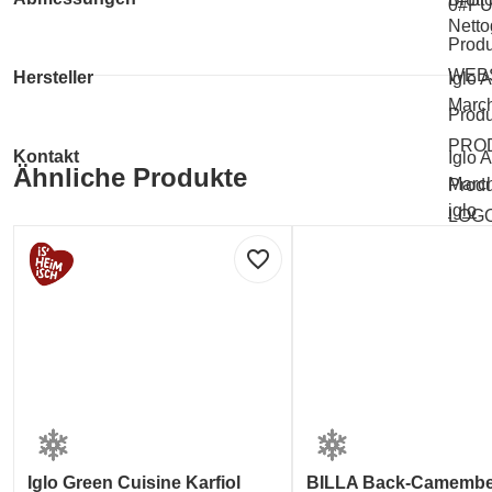
0#P
Netto
Produ
WEB
Hersteller
Iglo A
March
Produ
PRO
Kontakt
Iglo A
Ähnliche Produkte
March
Produ
iglo
LOG
0810
favorite_border
Labelinformationen
Umwe
Iglo Green Cuisine Karfiol
BILLA Back-Camember