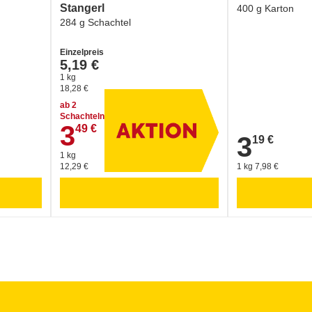
Stangerl
400 g Karton
284 g Schachtel
Einzelpreis
5,19 €
1 kg
18,28 €
ab 2
Schachteln
3
49 €
3,49 €
3
19 €
3,19 €
1 kg
12,29 €
1 kg 7,98 €