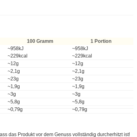
100 Gramm
1 Portion
~958kJ
~958kJ
~229kcal
~229kcal
~12g
~12g
~2,1g
~2,1g
~23g
~23g
~1,9g
~1,9g
~3g
~3g
~5,8g
~5,8g
~0,79g
~0,79g
dass das Produkt vor dem Genuss vollständig durcherhitzt ist!