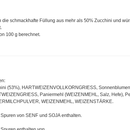
 die schmackhafte Füllung aus mehr als 50% Zucchini und wür
.
 von 100 g berechnet.
en:
hini (53%), HARTWEIZENVOLLKORNGRIESS, Sonnenblumenöl, K
EIZENGRIESS, Paniermehl (WEIZENMEHL, Salz, Hefe), Petersil
ERMILCHPULVER, WEIZENMEHL, WEIZENSTÄRKE.
 Spuren von SENF und SOJA enthalten.
Spuren enthalten von