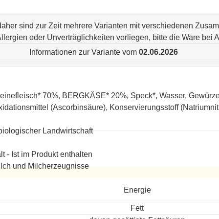
 daher sind zur Zeit mehrere Varianten mit verschiedenen Zus
n Allergien oder Unverträglichkeiten vorliegen, bitte die Ware be
Informationen zur Variante vom
02.06.2026
inefleisch* 70%, BERGKÄSE* 20%, Speck*, Wasser, Gewürze*, Z
xidationsmittel (Ascorbinsäure), Konservierungsstoff (Natriumnitr
biologischer Landwirtschaft
lt - Ist im Produkt enthalten
lch und Milcherzeugnisse
ereitet
Energie
Fett