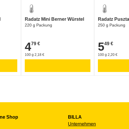
l
Radatz Mini Berner Würstel
Radatz Puszta
220 g Packung
250 g Packung
4
5
79 €
49 €
4,79 €
5,49 €
100 g 2,18 €
100 g 2,20 €
ine Shop
BILLA
Unternehmen