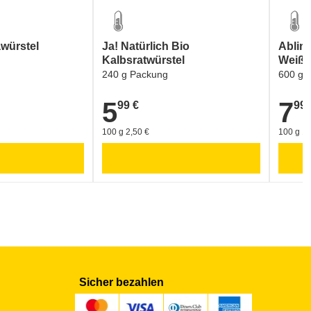
würstel
Ja! Natürlich Bio
Ablin
Kalbsratwürstel
Weißw
240 g Packung
600 g 
5
7
99 €
99 
5,99 €
7,99 €
100 g 2,50 €
100 g 1,
Sicher bezahlen