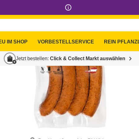
info_outline
EU IM SHOP
VORBESTELLSERVICE
REIN PFLANZ
shopping_bag
chevron_right
Jetzt bestellen:
Click & Collect Markt auswählen