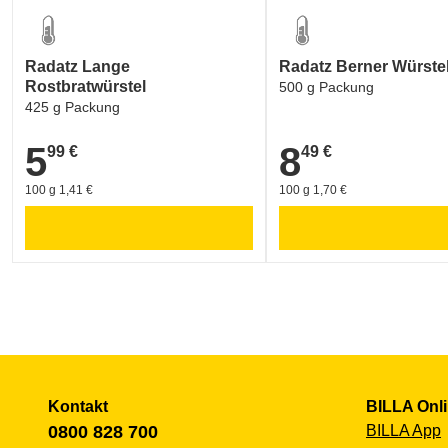
Radatz Lange
Radatz Berner Würste
Rostbratwürstel
500 g Packung
425 g Packung
5
8
99 €
49 €
5,99 €
8,49 €
100 g 1,41 €
100 g 1,70 €
Kontakt
BILLA Onl
0800 828 700
BILLA App