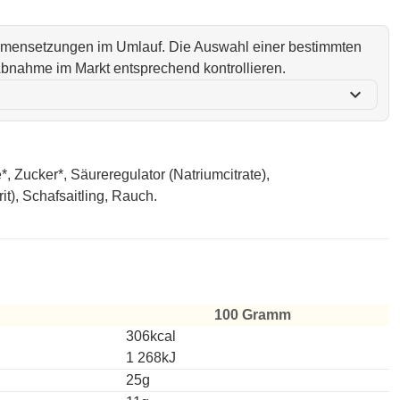
ammensetzungen im Umlauf. Die Auswahl einer bestimmten
i Abnahme im Markt entsprechend kontrollieren.
expand_more
ucker*, Säureregulator (Natriumcitrate),
it), Schafsaitling, Rauch.
100 Gramm
306kcal
1 268kJ
25g