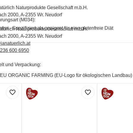
atürlich Naturprodukte Gesellschaft m.b.H.
ach 2000, A-2355 Wr. Neudorf
rungsart (M034):
frei - Spezifiziert als geeignet für eine glutenfreie Diät
atürlich Naturprodukte Gesellschaft m.b.H.
ach 2000, A-2355 Wr. Neudorf
janatuerlich.at
2236 600 6950
lt und Verpackung:
EU ORGANIC FARMING (EU-Logo für ökologischen Landbau)
favorite_border
favorite_border