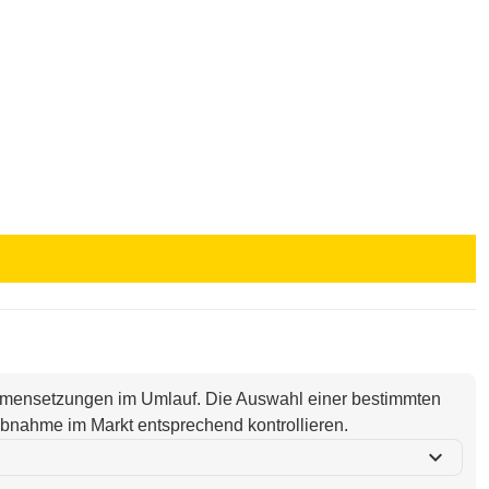
ammensetzungen im Umlauf. Die Auswahl einer bestimmten
i Abnahme im Markt entsprechend kontrollieren.
expand_more