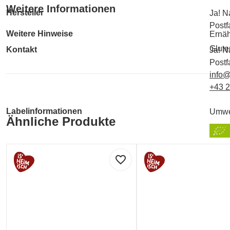
Weitere Informationen
Hersteller
Ja! N
Postf
Weitere Hinweise
Ernäh
Gluten
Kontakt
Ja! N
Postf
info@
+43 
Labelinformationen
Umwe
Ähnliche Produkte
favorite_border