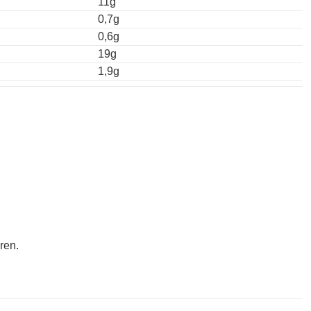
11g
0,7g
0,6g
19g
1,9g
ren.