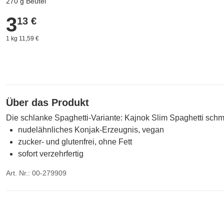
270 g Beutel
3
3,13 €
13 €
1 kg 11,59 €
Über das Produkt
Die schlanke Spaghetti-Variante: Kajnok Slim Spaghetti sch
nudelähnliches Konjak-Erzeugnis, vegan
zucker- und glutenfrei, ohne Fett
sofort verzehrfertig
Art. Nr.: 00-279909