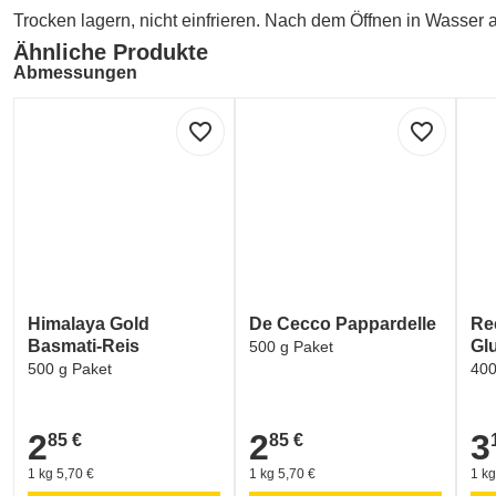
Trocken lagern, nicht einfrieren. Nach dem Öffnen in Wasser 
Ähnliche Produkte
Abmessungen
Abtropfgewicht: 200 Gramm
favorite_border
favorite_border
Bruttogewicht: 285 Gramm
Nettogehalt: 270 Gramm
Hersteller
DUO-Trade GmbH
Winterhuder Weg 86, 22085 Hamburg
Kontakt
Himalaya Gold
De Cecco Pappardelle
Re
Basmati-Reis
Glu
500 g Paket
DUO-Trade GmbH
500 g Paket
400
Winterhuder Weg 86, 22085 Hamburg
kontakt@duo-trade.de
+49 (0)40 80004980
2
2
3
85 €
85 €
2,85 €
2,85 €
3,1
1 kg 5,70 €
1 kg 5,70 €
1 kg