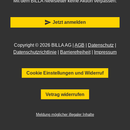
Mit dem BILLA Newsletter keine Aktion verpassen:
send
Jetzt anmelden
Copyright © 2026 BILLA AG |
AGB
|
Datenschutz
|
Datenschutzrichtlinie
|
Barrierefreiheit
|
Impressum
Cookie Einstellungen und Widerruf
Vetrag widerrufen
Meldung möglicher illegaler Inhalte