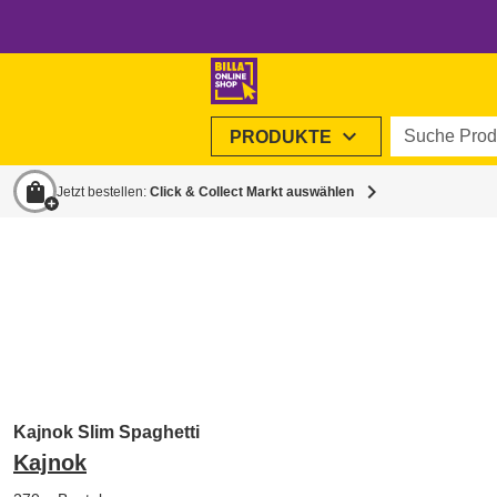
Suche Produ
expand_more
PRODUKTE
shopping_bag
chevron_right
Jetzt bestellen:
Click & Collect Markt auswählen
Kajnok Slim Spaghetti
Kajnok