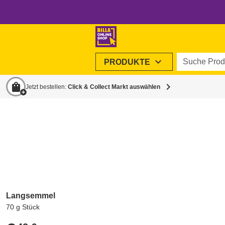
Suche Produ
expand_more
PRODUKTE
shopping_bag
chevron_right
Jetzt bestellen:
Click & Collect Markt auswählen
Langsemmel
70 g Stück