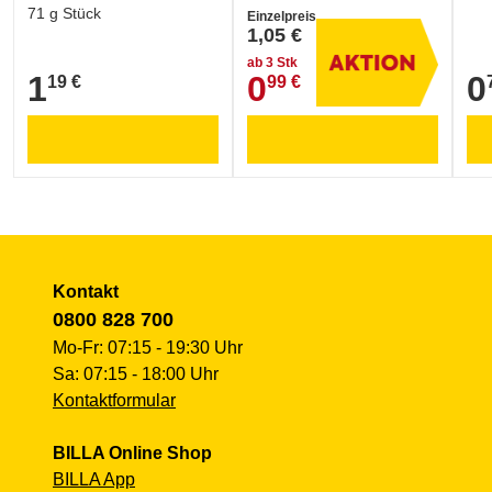
71 g Stück
Einzelpreis
1,05 €
ab 3 Stk
1
0
0
19 €
99 €
1,19 €
0,99 €
0,7
Kontakt
0800 828 700
Mo-Fr: 07:15 - 19:30 Uhr
Sa: 07:15 - 18:00 Uhr
Kontaktformular
BILLA Online Shop
BILLA App