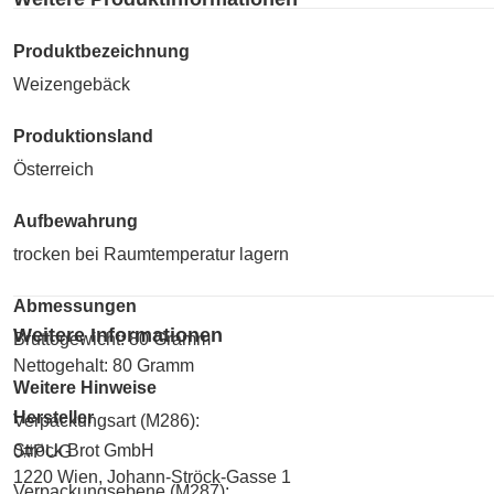
Produktbezeichnung
Weizengebäck
Produktionsland
Österreich
Aufbewahrung
trocken bei Raumtemperatur lagern
Abmessungen
Weitere Informationen
Bruttogewicht: 80 Gramm
Nettogehalt: 80 Gramm
Weitere Hinweise
Hersteller
Verpackungsart (M286):
Ströck Brot GmbH
0#PUG
1220 Wien, Johann-Ströck-Gasse 1
Verpackungsebene (M287):