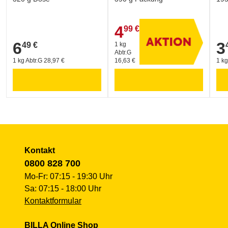
Umwelt und Verpackung:
4
99 €
4,99 €
GREEN DOT - ARA (Verpackungskennzeichen)
6
3
49 €
1 kg
6,49 €
3,4
Abtr.G
1 kg Abtr.G 28,97 €
16,63 €
1 kg
Kontakt
0800 828 700
Mo-Fr: 07:15 - 19:30 Uhr
Sa: 07:15 - 18:00 Uhr
Kontaktformular
BILLA Online Shop