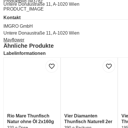
Produktbild (M378):
Untere Donaustraße 11, A-1020 Wien
PRODUCT_IMAGE
Kontakt
IMGRO GmbH
Untere Donaustraße 11, A-1020 Wien
Mayflower
Ähnliche Produkte
Labelinformationen
Umwelt und Verpackung:
favorite_border
favorite_border
(e) 'Estimated'-Zeichen - Verpackung ist entsprechend der EU
Umwelt und Verpackung:
RECYCLEBAR
Umwelt und Verpackung:
MSC-Label für zertifizierte Nahrungsmittel aus dem Meer (Ma
Rio Mare Thunfisch
Vier Diamanten
Vi
Umwelt und Verpackung:
Natur ohne Öl 2x160g
Thunfisch Naturell 2er
Th
Identitätskennzeichen und Genusstauglichkeitskennzeichen
320 g Dose
390 g Packung
195