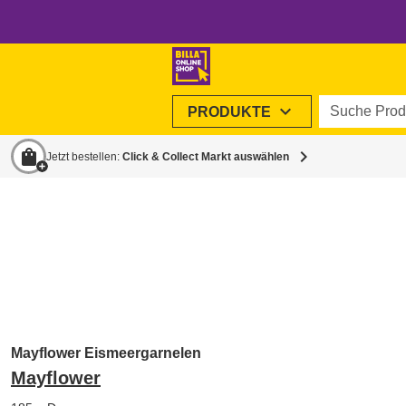
Suche Produ
expand_more
PRODUKTE
shopping_bag
chevron_right
Jetzt bestellen:
Click & Collect Markt auswählen
Mayflower Eismeergarnelen
Mayflower