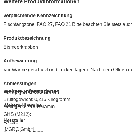
Weitere Produktinformationen
verpflichtende Kennzeichnung
Fischfangzone: FAO 27, FAO 21 Bitte beachten Sie stets auc
Produktbezeichnung
Eismeerkrabben
Aufbewahrung
Vor Wärme geschützt und trocken lagern. Nach dem Öffnen in 
Abmessungen
Weitere Informationen
Abtropfgewicht: 90 Gramm
Bruttogewicht: 0,216 Kilogramm
Weitere Hinweise
Nettogehalt: 185 Gramm
GHS (M212):
Hersteller
FALSE
IMGRO GmbH