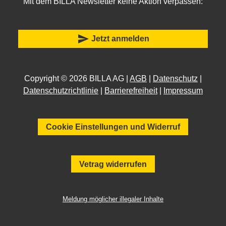
Mit dem BILLA Newsletter keine Aktion verpassen:
send
Jetzt anmelden
Copyright © 2026 BILLA AG |
AGB
|
Datenschutz
|
Datenschutzrichtlinie
|
Barrierefreiheit
|
Impressum
Cookie Einstellungen und Widerruf
Vetrag widerrufen
Meldung möglicher illegaler Inhalte