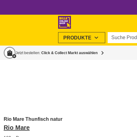
Suche Produ
expand_more
PRODUKTE
shopping_bag
chevron_right
Jetzt bestellen:
Click & Collect Markt auswählen
Rio Mare Thunfisch natur
Rio Mare