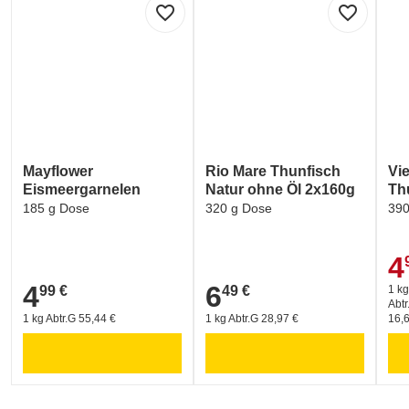
+43 1 729 20 20
favorite_border
favorite_border
Labelinformationen
Umwelt und Verpackung:
DOLPHIN SAFE (Delphin-freundlich Tunfischfang)
Umwelt und Verpackung:
Identitätskennzeichen und Genusstauglichkeitskennzeichen
Mayflower
Rio Mare Thunfisch
Vi
Eismeergarnelen
Natur ohne Öl 2x160g
Thu
Umwelt und Verpackung:
185 g Dose
320 g Dose
390
GREEN DOT - ARA (Verpackungskennzeichen)
4
4,9
4
6
99 €
49 €
1 kg
4,99 €
6,49 €
Abtr
1 kg Abtr.G 55,44 €
1 kg Abtr.G 28,97 €
16,