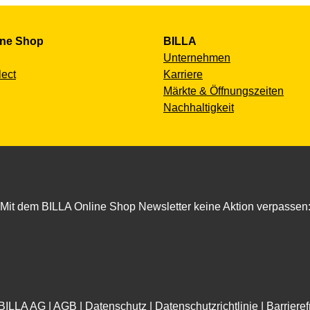
ine Shop
BILLA
Unternehmen
lect
Karriere
Märkte & Öffnungszeiten
Nachhaltigkeit
Mit dem BILLA Online Shop Newsletter keine Aktion verpassen
BILLA AG |
AGB
|
Datenschutz
|
Datenschutzrichtlinie
|
Barrieref