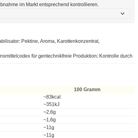
i Abnahme im Markt entsprechend kontrollieren.
expand_more
ilisator: Pektine, Aroma, Karottenkonzentrat,
nsmittelcodex für gentechnikfreie Produktion; Kontrolle durch
100 Gramm
~83kcal
~351kJ
~2,6g
~1,6g
~11g
~11g