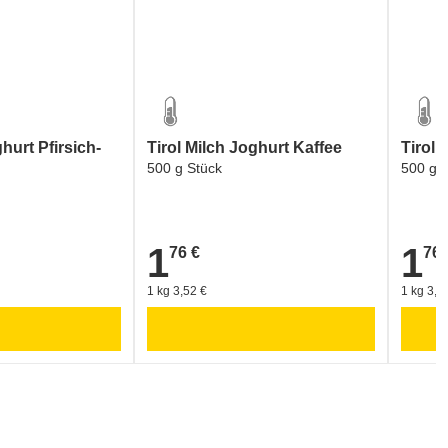
ghurt Pfirsich-
Tirol Milch Joghurt Kaffee
Tirol 
500 g Stück
500 g 
1
1
76 €
76 
1,76 €
1,76 €
1 kg 3,52 €
1 kg 3,5