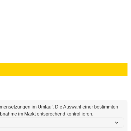
ammensetzungen im Umlauf. Die Auswahl einer bestimmten
i Abnahme im Markt entsprechend kontrollieren.
expand_more