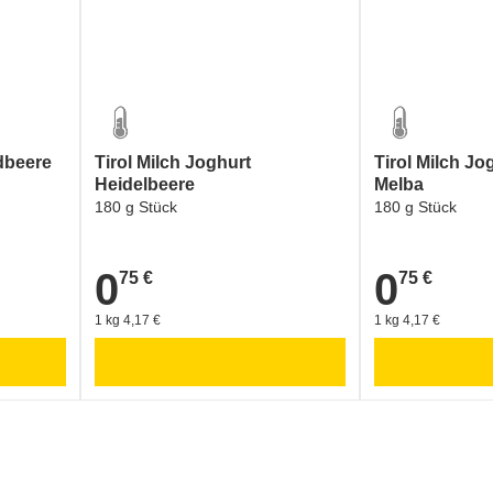
rdbeere
Tirol Milch Joghurt
Tirol Milch Jo
Heidelbeere
Melba
180 g Stück
180 g Stück
0
0
75 €
75 €
0,75 €
0,75 €
1 kg 4,17 €
1 kg 4,17 €