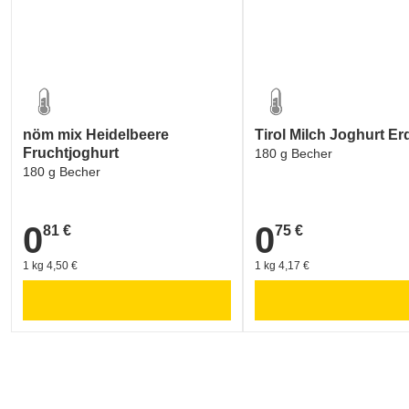
nöm mix Heidelbeere
Tirol Milch Joghurt E
Fruchtjoghurt
180 g Becher
180 g Becher
0
0
81 €
75 €
0,81 €
0,75 €
1 kg 4,50 €
1 kg 4,17 €