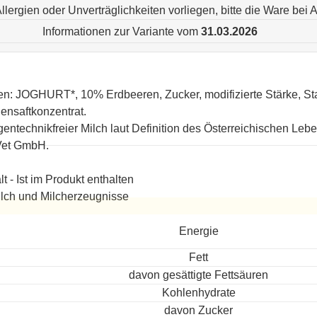
n Allergien oder Unverträglichkeiten vorliegen, bitte die Ware be
Informationen zur Variante vom
31.03.2026
en: JOGHURT*, 10% Erdbeeren, Zucker, modifizierte Stärke, Stab
nensaftkonzentrat.
gentechnikfreier Milch laut Definition des Österreichischen Lebe
Vet GmbH.
lt - Ist im Produkt enthalten
lch und Milcherzeugnisse
ereitet
Energie
Fett
davon gesättigte Fettsäuren
Kohlenhydrate
davon Zucker