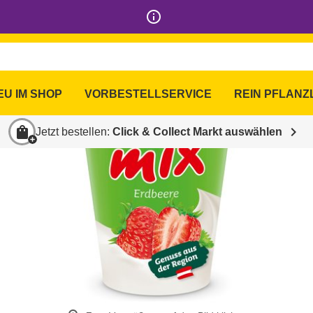
info_outline
EU IM SHOP
VORBESTELLSERVICE
REIN PFLANZ
shopping_bag
chevron_right
Jetzt bestellen:
Click & Collect Markt auswählen