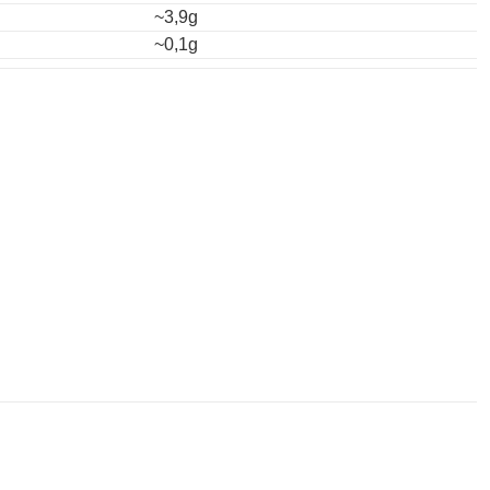
~3,9g
~0,1g