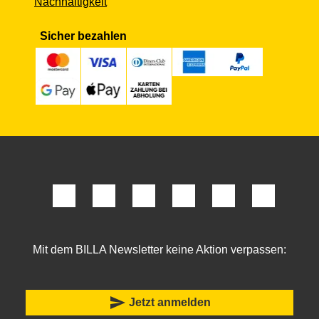
Nachhaltigkeit
Sicher bezahlen
Mit dem BILLA Newsletter keine Aktion verpassen:
send
Jetzt anmelden