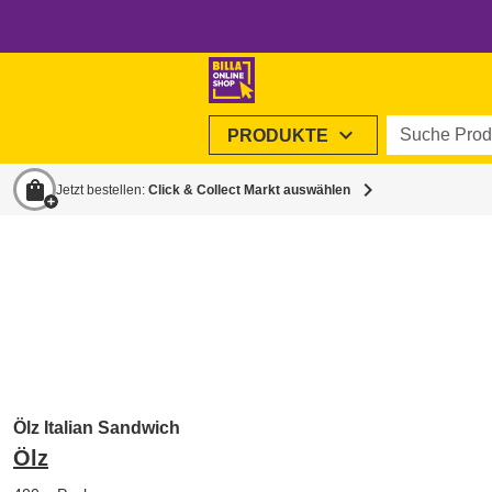
Suche Produ
expand_more
PRODUKTE
shopping_bag
chevron_right
Jetzt bestellen:
Click & Collect Markt auswählen
Ölz Italian Sandwich
Ölz