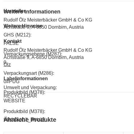
Hersteller
Weitere Informationen
Rudolf Ölz Meisterbäcker GmbH & Co KG
Weitere Hinweise
Achstraße 9, A-6850 Dornbirn, Austria
GHS (M212):
Kontakt
FALSE
Rudolf Ölz Meisterbäcker GmbH & Co KG
Verpackungsebene (M287):
Achstraße 9, A-6850 Dornbirn, Austria
0
Ölz
Verpackungsart (M286):
Labelinformationen
0#PUG
Umwelt und Verpackung:
Produktbild (M378):
RECYCLEBAR
WEBSITE
Produktbild (M378):
Ähnliche Produkte
PRODUCT_IMAGE