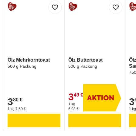
favorite_border
favorite_border
Ölz Mehrkorntoast
Ölz Buttertoast
Öl
Sa
500 g Packung
500 g Packung
750
3
49 €
3,49 €
3
3
80 €
3,80 €
3,6
1 kg
1 kg 7,60 €
6,98 €
1 kg