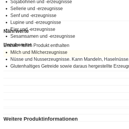
Sojabohnen und -erzeugnisse
Sellerie und -erzeugnisse
Senf und -erzeugnisse
Lupine und -erzeugnisse
Eier und -erzeugnisse
Nährwerte
Sesamsamen und -erzeugnisse
Unzubereitet
Enthält - Ist im Produkt enthalten
Milch und Milcherzeugnisse
Nüsse und Nusserzeugnisse. Kann Mandeln, Haselnüsse,
Unzubereitet
Glutenhaltiges Getreide sowie daraus hergestellte Erzeug
Weitere Produktinformationen