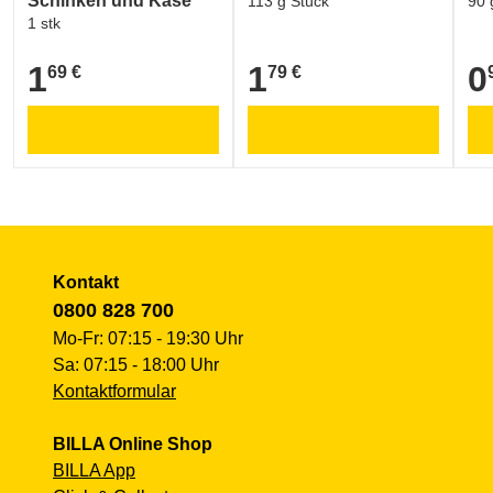
Schinken und Käse
113 g Stück
90 
1 stk
1
1
0
69 €
79 €
1,69 €
1,79 €
0,9
Kontakt
0800 828 700
Mo-Fr: 07:15 - 19:30 Uhr
Sa: 07:15 - 18:00 Uhr
Kontaktformular
BILLA Online Shop
BILLA App