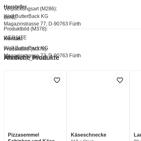
Hersteller
Verpackungsart (M286):
Wolf ButterBack KG
0#NE
Magazinstrasse 77, D-90763 Fürth
Produktbild (M378):
WEBSITE
Kontakt
Wolf ButterBack KG
Produktbild (M378):
Magazinstrasse 77, D-90763 Fürth
Ähnliche Produkte
PRODUCT_IMAGE
favorite_border
favorite_border
Pizzasemmel
Käseschnecke
La