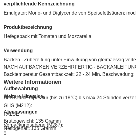
verpflichtende Kennzeichnung
Emulgator: Mono- und Diglyceride von Speisefettsäuren; modif
Produktbezeichnung
Hefegebäck mit Tomaten und Mozzarella
Verwendung
Backen - Zubereitung unter Einwirkung von gleimaessig vertei
NACH AUFBACKEN VERZEHRFERTIG - BACKANLEITUNG (Richtwert
Backtemperatur Gesamtbackzeit: 22 - 24 Min. Beschwadung:
Weitere Informationen
Aufbewahrung
Weitere Hinweise
Bei Raumtemperatur (bis zu 18°C) bis max 24 Stunden verzeh
GHS (M212):
Abmessungen
FALSE
Bruttogewicht: 135 Gramm
Verpackungsebene (M287):
Nettogehalt: 135 Gramm
0