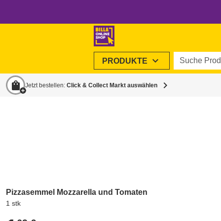
Suche Produ
expand_more
PRODUKTE
shopping_bag
chevron_right
Jetzt bestellen:
Click & Collect Markt auswählen
Pizzasemmel Mozzarella und Tomaten
1 stk