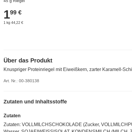
45 g Riegel
1
1,99 €
99 €
1 kg 44,22 €
Über das Produkt
Knuspriger Proteinriegel mit Eiweißkern, zarter Karamell-Sc
Art. Nr.: 00-380138
Zutaten und Inhaltsstoffe
Zutaten
Zutaten: VOLLMILCHSCHOKOLADE (Zucker, VOLLMILCHPULVER,
Wasser, SOJAEIWEISSISOLAT, KONDENSMILCH (MILCH, Zucker),