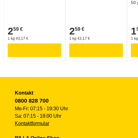
50 
2
2
1
59 €
59 €
2,59 €
2,59 €
1,9
1 kg 43,17 €
1 kg 43,17 €
1 kg
Kontakt
0800 828 700
Mo-Fr: 07:15 - 19:30 Uhr
Sa: 07:15 - 18:00 Uhr
Kontaktformular