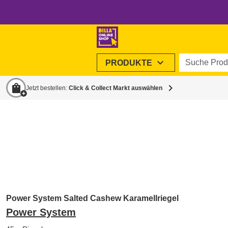
Suche Produ
expand_more
PRODUKTE
shopping_bag
chevron_right
Jetzt bestellen:
Click & Collect Markt auswählen
Power System Salted Cashew Karamellriegel
Power System