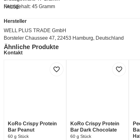
Nettogehalt: 45 Gramm
FALSE
Hersteller
WELL PLUS TRADE GmbH
Borsteler Chaussee 47, 22453 Hamburg, Deutschland
Ähnliche Produkte
Kontakt
WELL PLUS TRADE GmbH
favorite_border
favorite_border
Borsteler Chaussee 47, 22453 Hamburg, Deutschland
Labelinformationen
Umwelt und Verpackung:
(e) 'Estimated'-Zeichen - Verpackung ist entsprechend der EU
KoRo Crispy Protein
KoRo Crispy Protein
Pe
Bar Peanut
Bar Dark Chocolate
Ba
Ha
60 g Stück
60 g Stück