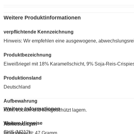
Weitere Produktinformationen
verpflichtende Kennzeichnung
Hinweis: Wir empfehlen eine ausgewogene, abwechslungsre
Produktbezeichnung
Eiweißriegel mit 18% Karamellschicht, 9% Soja-Reis-Crisp
Produktionsland
Deutschland
Aufbewahrung
Weitere Informationen
Kühl, trocken und lichtgeschützt lagern.
Weitere Hinweise
Abmessungen
GHS (M212):
Bruttogewicht: 47 Gramm