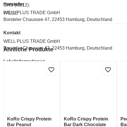
Hersteller
GHS (M212):
WELL PLUS TRADE GmbH
FALSE
Borsteler Chaussee 47, 22453 Hamburg, Deutschland
Kontakt
WELL PLUS TRADE GmbH
Borsteler Chaussee 47, 22453 Hamburg, Deutschland
Ähnliche Produkte
Labelinformationen
favorite_border
favorite_border
Umwelt und Verpackung:
(e) 'Estimated'-Zeichen - Verpackung ist entsprechend der EU
KoRo Crispy Protein
KoRo Crispy Protein
Pe
Bar Peanut
Bar Dark Chocolate
Ba