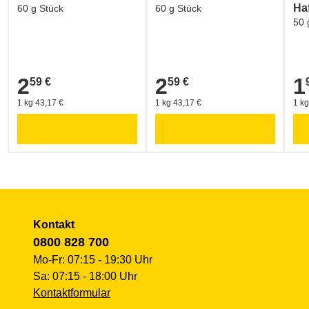
Ha
60 g Stück
60 g Stück
50 
2
2
1
59 €
59 €
2,59 €
2,59 €
1,9
1 kg 43,17 €
1 kg 43,17 €
1 kg
Kontakt
0800 828 700
Mo-Fr: 07:15 - 19:30 Uhr
Sa: 07:15 - 18:00 Uhr
Kontaktformular