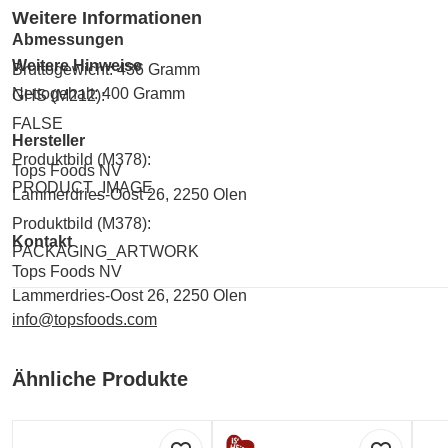
Weitere Informationen
Abmessungen
Weitere Hinweise
Bruttogewicht: 436 Gramm
Nettogehalt: 400 Gramm
GHS (M212):
FALSE
Hersteller
Produktbild (M378):
Tops Foods NV
PRODUCT_IMAGE
Lammerdries-Oost 26, 2250 Olen
Produktbild (M378):
Kontakt
PACKAGING_ARTWORK
Tops Foods NV
Lammerdries-Oost 26, 2250 Olen
info@topsfoods.com
Ähnliche Produkte