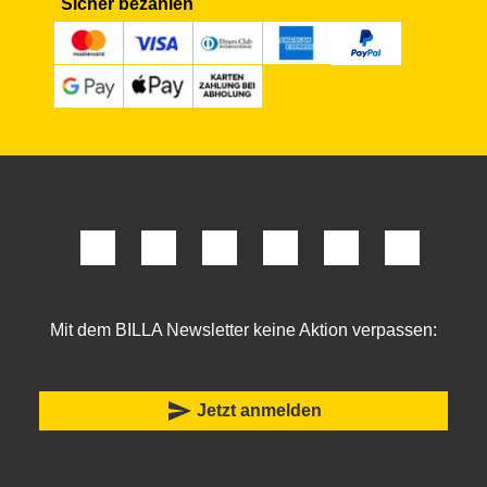
Sicher bezahlen
Mit dem BILLA Newsletter keine Aktion verpassen:
send
Jetzt anmelden