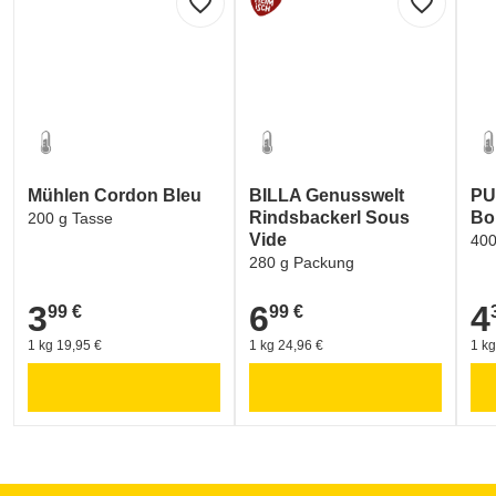
favorite_border
favorite_border
Mühlen Cordon Bleu
BILLA Genusswelt
PU
Rindsbackerl Sous
Bo
200 g Tasse
Vide
400
280 g Packung
3
6
4
99 €
99 €
3,99 €
6,99 €
4,3
1 kg 19,95 €
1 kg 24,96 €
1 kg