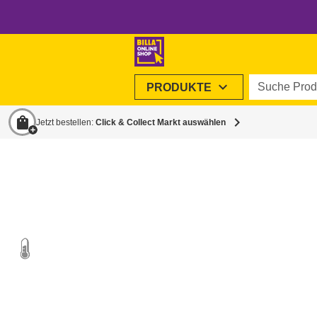
Suche Produ
expand_more
PRODUKTE
shopping_bag
chevron_right
Jetzt bestellen:
Click & Collect Markt auswählen