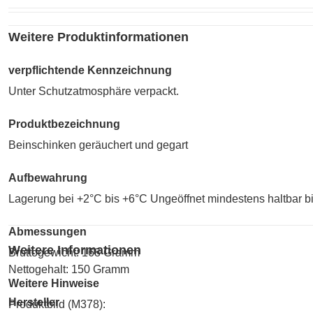
Weitere Produktinformationen
verpflichtende Kennzeichnung
Unter Schutzatmosphäre verpackt.
Produktbezeichnung
Beinschinken geräuchert und gegart
Aufbewahrung
Lagerung bei +2°C bis +6°C Ungeöffnet mindestens haltbar b
Abmessungen
Weitere Informationen
Bruttogewicht: 168 Gramm
Nettogehalt: 150 Gramm
Weitere Hinweise
Hersteller
Produktbild (M378):