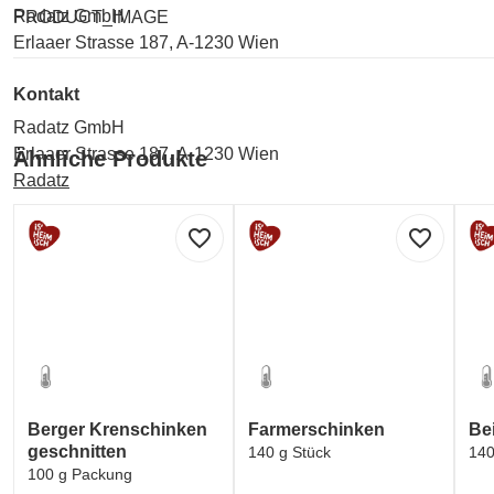
Radatz GmbH
PRODUCT_IMAGE
Erlaaer Strasse 187, A-1230 Wien
Kontakt
Radatz GmbH
Erlaaer Strasse 187, A-1230 Wien
Ähnliche Produkte
Radatz
Labelinformationen
favorite_border
favorite_border
Umwelt und Verpackung:
GREEN DOT - ARA (Verpackungskennzeichen)
Umwelt und Verpackung:
Identitätskennzeichen und Genusstauglichkeitskennzeichen
Berger Krenschinken
Farmerschinken
Be
geschnitten
140 g Stück
140
100 g Packung