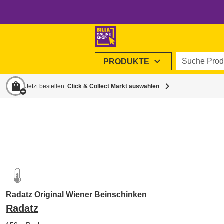
Suche Produ
expand_more
PRODUKTE
shopping_bag
chevron_right
Jetzt bestellen:
Click & Collect Markt auswählen
Radatz Original Wiener Beinschinken
Radatz