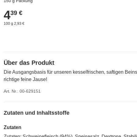
150 g Packung
4
4,39 €
39 €
100 g 2,93 €
Über das Produkt
Die Ausgangsbasis für unseren kesselfrischen, saftigen Bein
richtige feine Jause!
Art. Nr.: 00-629151
Zutaten und Inhaltsstoffe
Zutaten
Zutaten: Schweinefleisch (94%), Speisesalz, Dextrose, Stabil