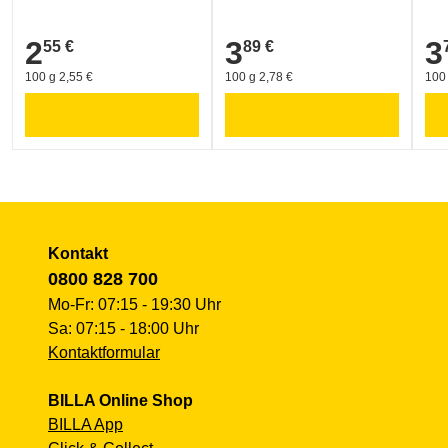
2
3
3
55 €
89 €
2,55 €
3,89 €
3,7
100 g 2,55 €
100 g 2,78 €
100 
Kontakt
0800 828 700
Mo-Fr: 07:15 - 19:30 Uhr
Sa: 07:15 - 18:00 Uhr
Kontaktformular
BILLA Online Shop
BILLA App