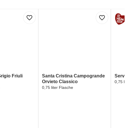
favorite_border
favorite_border
rigio Friuli
Santa Cristina Campogrande
Servu
Orvieto Classico
0,75 li
e
0,75 liter Flasche