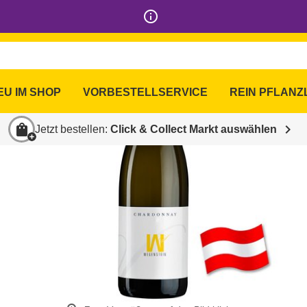
info_outline
EU IM SHOP
VORBESTELLSERVICE
REIN PFLANZ
shopping_bag
chevron_right
Jetzt bestellen:
Click & Collect Markt auswählen