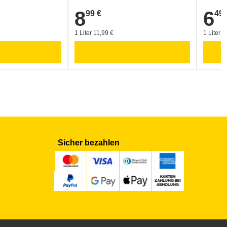
8
6
99 €
49 
8,99 €
6,49 €
1 Liter 11,99 €
1 Liter 8
Sicher bezahlen