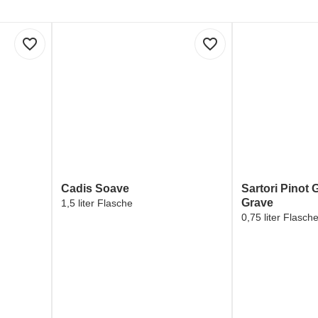
favorite_border
favorite_border
Cadis Soave
Sartori Pinot G
Grave
1,5 liter Flasche
0,75 liter Flasch