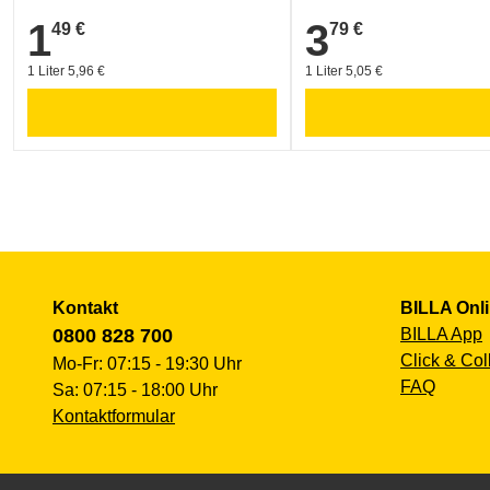
1
3
49 €
79 €
1,49 €
3,79 €
1 Liter 5,96 €
1 Liter 5,05 €
Kontakt
BILLA Onl
0800 828 700
BILLA App
Click & Col
Mo-Fr: 07:15 - 19:30 Uhr
FAQ
Sa: 07:15 - 18:00 Uhr
Kontaktformular