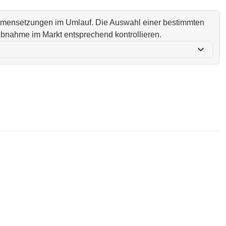
ammensetzungen im Umlauf. Die Auswahl einer bestimmten
i Abnahme im Markt entsprechend kontrollieren.
expand_more