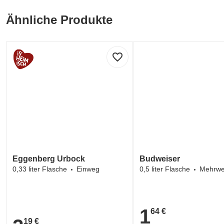
Ähnliche Produkte
favorite_border
Eggenberg Urbock
Budweiser
0,33 liter Flasche
Einweg
0,5 liter Flasche
Mehrw
1
64 €
1,64 €
19 €
2,19 €