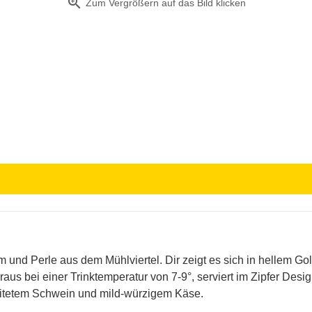
zoom_in
Zum Vergrößern auf das Bild klicken
nd Perle aus dem Mühlviertel. Dir zeigt es sich in hellem Gol
s bei einer Trinktemperatur von 7-9°, serviert im Zipfer Des
ereitetem Schwein und mild-würzigem Käse.