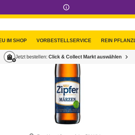
info_outline
EU IM SHOP
VORBESTELLSERVICE
REIN PFLANZ
shopping_bag
chevron_right
Jetzt bestellen:
Click & Collect Markt auswählen