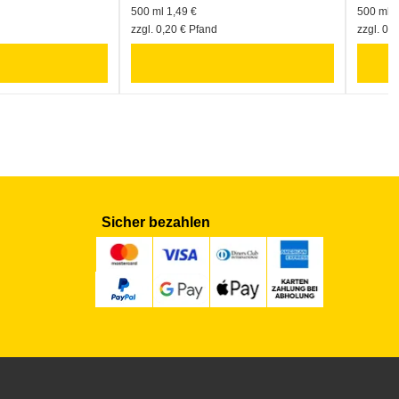
500 ml 1,49 €
500 ml 1
zzgl. 0,20 € Pfand
zzgl. 0,
Sicher bezahlen