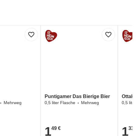
favorite_border
favorite_border
Puntigamer Das Bierige Bier
Ottakr
Mehrweg
0,5 liter Flasche
Mehrweg
0,5 lit
1
1
49 €
33 
1,49 €
1,33 €