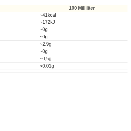
100 Milliliter
~41kcal
~172kJ
~0g
~0g
~2,9g
~0g
~0,5g
<0,01g