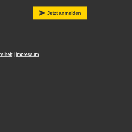
:
send
Jetzt anmelden
reiheit
|
Impressum