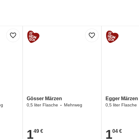
favorite_border
favorite_border
Gösser Märzen
Egger Märzen
eg
0,5 liter Flasche
Mehrweg
0,5 liter Flasche
1
1
49 €
04 €
1,49 €
1,04 €