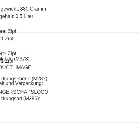
ogewicht: 880 Gramm
gehalt: 0,5 Liter
rei Zipf
1 Zipf
rei Zipf
ktbild (M378):
1 Zipf
DUCT_IMAGE
r
ackungsebene (M287):
lt und Verpackung:
NGERSCHAPSLOGO
ckungsart (M286):
O