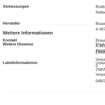
Abmessungen
Brutt
Netto
Hersteller
Braue
A-487
Weitere Informationen
Kontakt
Braue
Weitere Hinweise
Produ
A-487
PRO
Zipfe
Verp
Labelinformationen
Umwe
0
ZWA
Verpa
0#B