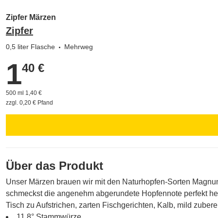
Zipfer Märzen
Zipfer
0,5 liter Flasche
Mehrweg
1
1,40 €
40 €
500 ml 1,40 €
zzgl. 0,20 € Pfand
Über das Produkt
Unser Märzen brauen wir mit den Naturhopfen-Sorten Magnum u
schmeckst die angenehm abgerundete Hopfennote perfekt herau
Tisch zu Aufstrichen, zarten Fischgerichten, Kalb, mild zub
11,8° Stammwürze