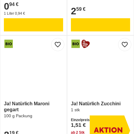
0
94 €
0,94 €
2
59 €
2,59 €
1 Liter 0,94 €
favorite_border
favorite_border
Ja! Natürlich Maroni
Ja! Natürlich Zucchini
gegart
1 stk
100 g Packung
Einzelpreis
1,51 €
19 €
ab 2 Stk
2,19 €