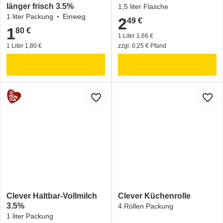
länger frisch 3.5%
1,5 liter Flasche
1 liter Packung
Einweg
2
49 €
2,49 €
1
80 €
1,80 €
1 Liter 1,66 €
1 Liter 1,80 €
zzgl. 0,25 € Pfand
favorite_border
favorite_border
Clever Haltbar-Vollmilch
Clever Küchenrolle
3.5%
4 Rollen Packung
1 liter Packung