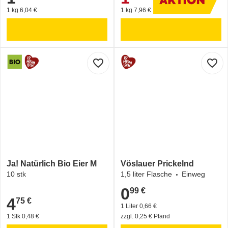
1 kg 6,04 €
1 kg 7,96 €
favorite_border
favorite_border
Ja! Natürlich Bio Eier M
Vöslauer Prickelnd
10 stk
1,5 liter Flasche
Einweg
0
99 €
0,99 €
4
75 €
4,75 €
1 Liter 0,66 €
1 Stk 0,48 €
zzgl. 0,25 € Pfand