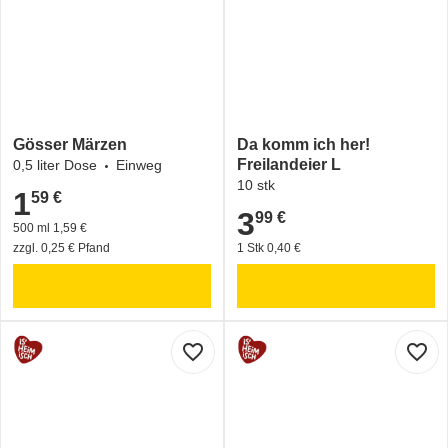
Gösser Märzen
Da komm ich her!
Freilandeier L
0,5 liter Dose
Einweg
10 stk
1
59 €
1,59 €
3
99 €
3,99 €
500 ml 1,59 €
zzgl. 0,25 € Pfand
1 Stk 0,40 €
favorite_border
favorite_border