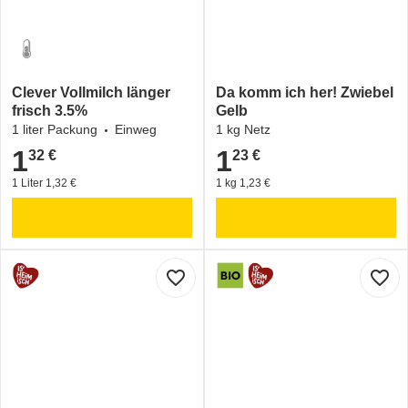
Clever Vollmilch länger
Da komm ich her! Zwiebel
frisch 3.5%
Gelb
1 liter Packung
Einweg
1 kg Netz
1
1
32 €
23 €
1,32 €
1,23 €
1 Liter 1,32 €
1 kg 1,23 €
favorite_border
favorite_border