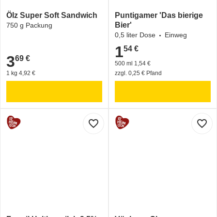
Ölz Super Soft Sandwich
Puntigamer 'Das bierige
Bier'
750 g Packung
0,5 liter Dose
Einweg
1
54 €
1,54 €
3
69 €
3,69 €
500 ml 1,54 €
1 kg 4,92 €
zzgl. 0,25 € Pfand
favorite_border
favorite_border