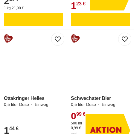
2
1
23 €
1,23 €
1 kg 21,90 €
favorite_border
favorite_border
Ottakringer Helles
Schwechater Bier
0,5 liter Dose
Einweg
0,5 liter Dose
Einweg
0
99 €
0,99 €
500 ml
1
44 €
0,99 €
1,44 €
zzgl.