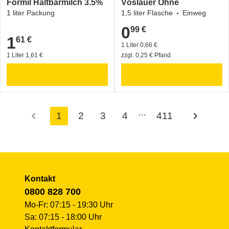
Formil Haltbarmilch 3.5%
Vöslauer Ohne
1 liter Packung
1,5 liter Flasche
Einweg
0
99 €
0,99 €
1
61 €
1,61 €
1 Liter 0,66 €
1 Liter 1,61 €
zzgl. 0,25 € Pfand
…
chevron_left
chevron_right
1
2
3
4
411
Kontakt
0800 828 700
Mo-Fr: 07:15 - 19:30 Uhr
Sa: 07:15 - 18:00 Uhr