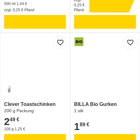
500 ml 1,44 €
0,25 €
zzgl. 0,25 € Pfand
Pfand
favorite_border
favorite_border
Clever Toastschinken
BILLA Bio Gurken
200 g Packung
1 stk
2
49 €
2,49 €
1
89 €
1,89 €
100 g 1,25 €