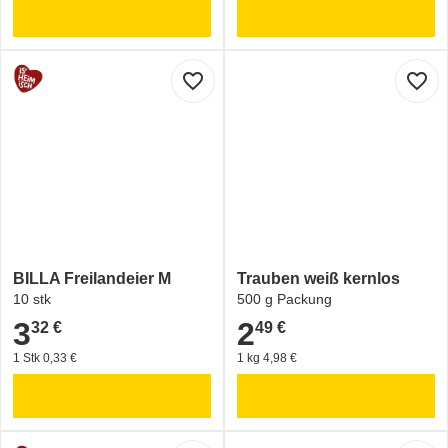
favorite_border
favorite_border
BILLA Freilandeier M
Trauben weiß kernlos
10 stk
500 g Packung
3
2
32 €
49 €
3,32 €
2,49 €
1 Stk 0,33 €
1 kg 4,98 €