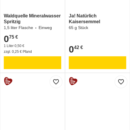
Waldquelle Mineralwasser
Ja! Natürlich
Spritzig
Kaisersemmel
1,5 liter Flasche
Einweg
65 g Stück
0
75 €
0,75 €
1 Liter 0,50 €
0
42 €
0,42 €
zzgl. 0,25 € Pfand
favorite_border
favorite_border