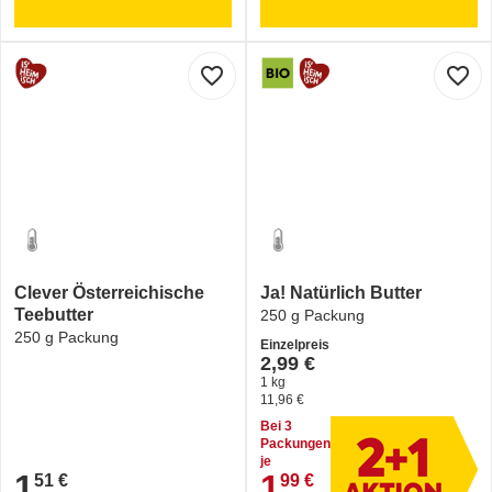
favorite_border
favorite_border
Clever Österreichische
Ja! Natürlich Butter
Teebutter
250 g Packung
250 g Packung
Einzelpreis
2,99 €
1 kg
11,96 €
Bei 3
Packungen
je
1
1
51 €
99 €
1,51 €
1,99 €