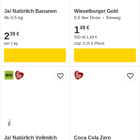
Ja! Natürlich Bananen
Wieselburger Gold
Ab 0,5 kg
0,5 liter Dose
Einweg
1
49 €
1,49 €
2
39 €
2,39 €
500 ml 1,49 €
per 1 kg
zzgl. 0,25 € Pfand
favorite_border
favorite_border
Ja! Natürlich Vollmilch
Coca Cola Zero