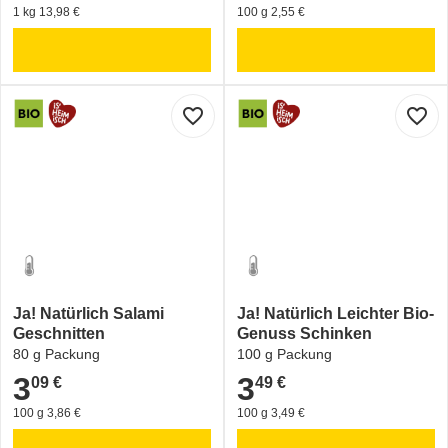
1 kg 13,98 €
100 g 2,55 €
favorite_border
favorite_border
Ja! Natürlich Salami
Ja! Natürlich Leichter Bio-
Geschnitten
Genuss Schinken
80 g Packung
100 g Packung
3
3
09 €
49 €
3,09 €
3,49 €
100 g 3,86 €
100 g 3,49 €