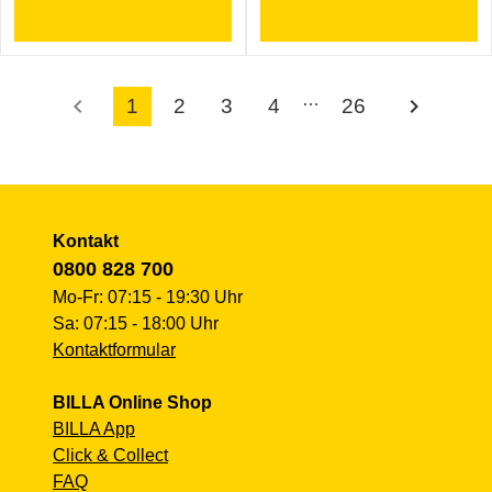
…
chevron_left
chevron_right
1
2
3
4
26
Kontakt
0800 828 700
Mo-Fr: 07:15 - 19:30 Uhr
Sa: 07:15 - 18:00 Uhr
Kontaktformular
BILLA Online Shop
BILLA App
Click & Collect
FAQ