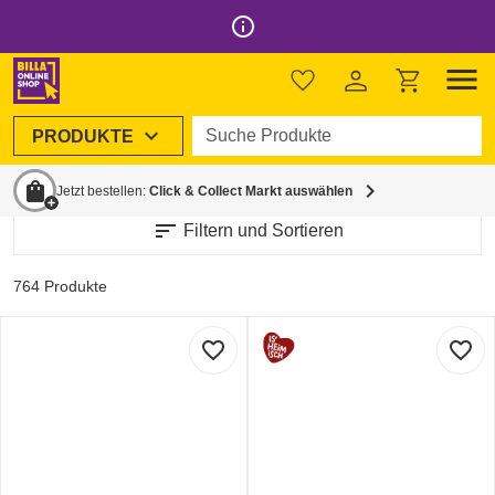
info_outline
menu
Alle Kategorien
chevron_left
Fleisch, Wurst & Fisch
Suche Produkte
expand_more
PRODUKTE
Fleisch
Wurst, Schinken & Speck
F
160
531
shopping_bag
chevron_right
Jetzt bestellen:
Click & Collect Markt auswählen
sort
Filtern und Sortieren
764 Produkte
favorite_border
favorite_border