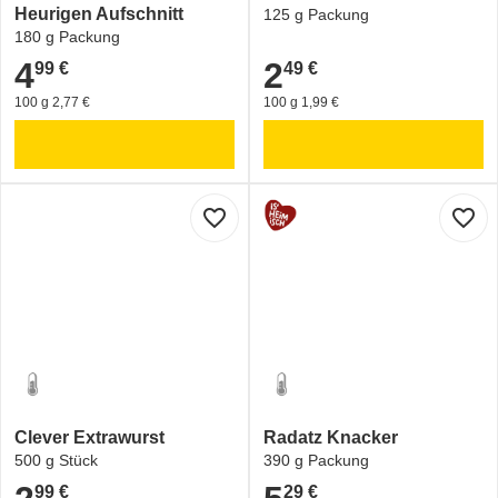
Heurigen Aufschnitt
125 g Packung
180 g Packung
4
2
99 €
49 €
4,99 €
2,49 €
100 g 2,77 €
100 g 1,99 €
favorite_border
favorite_border
Clever Extrawurst
Radatz Knacker
500 g Stück
390 g Packung
99 €
29 €
2,99 €
5,29 €