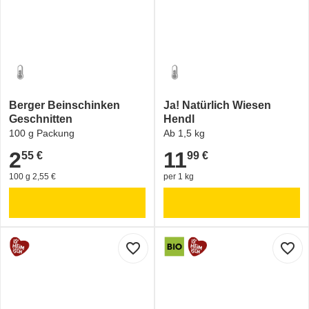
Berger Beinschinken
Ja! Natürlich Wiesen
Geschnitten
Hendl
100 g Packung
Ab 1,5 kg
2
11
55 €
99 €
2,55 €
11,99 €
100 g 2,55 €
per 1 kg
favorite_border
favorite_border