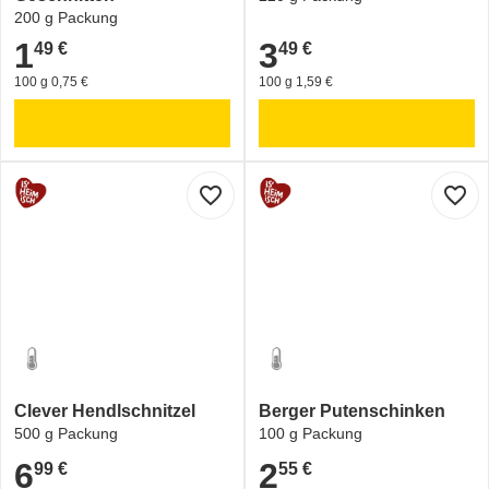
200 g Packung
1
3
49 €
49 €
1,49 €
3,49 €
100 g 0,75 €
100 g 1,59 €
favorite_border
favorite_border
Clever Hendlschnitzel
Berger Putenschinken
500 g Packung
100 g Packung
6
2
99 €
55 €
6,99 €
2,55 €