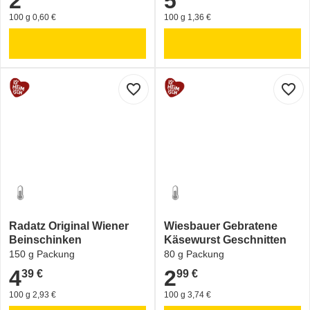
2
5
100 g 0,60 €
100 g 1,36 €
favorite_border
favorite_border
Radatz Original Wiener
Wiesbauer Gebratene
Beinschinken
Käsewurst Geschnitten
150 g Packung
80 g Packung
4
2
39 €
99 €
4,39 €
2,99 €
100 g 2,93 €
100 g 3,74 €