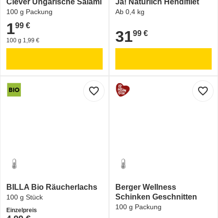
Clever Ungarische Salami
Ja! Natürlich Hendlfilet
100 g Packung
Ab 0,4 kg
1
99 €
1,99 €
31
99 €
31,99 €
100 g 1,99 €
favorite_border
favorite_border
BILLA Bio Räucherlachs
Berger Wellness
Schinken Geschnitten
100 g Stück
100 g Packung
Einzelpreis