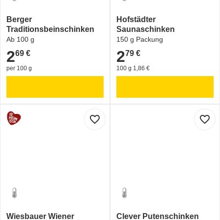
Berger
Hofstädter
Traditionsbeinschinken
Saunaschinken
Ab 100 g
150 g Packung
2
2
69 €
79 €
2,69 €
2,79 €
per 100 g
100 g 1,86 €
favorite_border
favorite_border
Wiesbauer Wiener
Clever Putenschinken