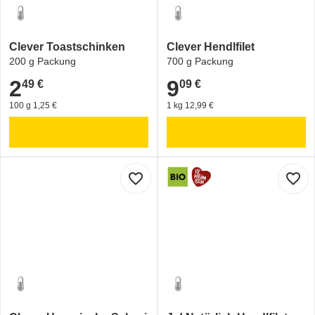
Clever Toastschinken
Clever Hendlfilet
200 g Packung
700 g Packung
2
9
49 €
09 €
2,49 €
9,09 €
100 g 1,25 €
1 kg 12,99 €
favorite_border
favorite_border