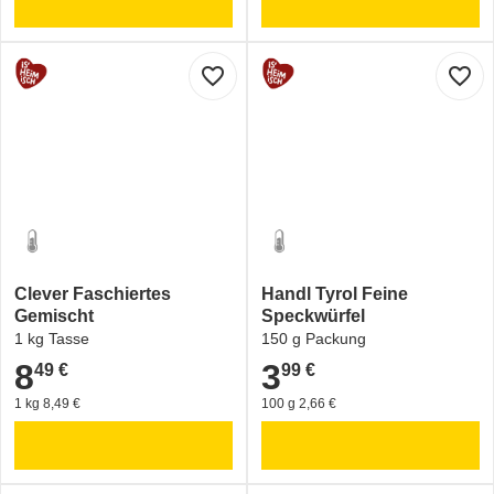
favorite_border
favorite_border
Clever Faschiertes
Handl Tyrol Feine
Gemischt
Speckwürfel
1 kg Tasse
150 g Packung
8
3
49 €
99 €
8,49 €
3,99 €
1 kg 8,49 €
100 g 2,66 €