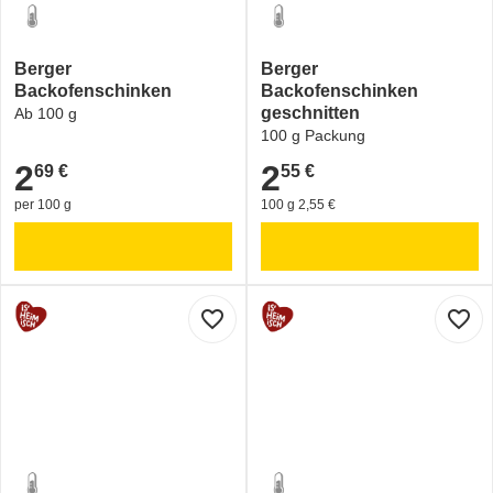
Berger
Berger
Backofenschinken
Backofenschinken
geschnitten
Ab 100 g
100 g Packung
2
2
69 €
55 €
2,69 €
2,55 €
per 100 g
100 g 2,55 €
favorite_border
favorite_border