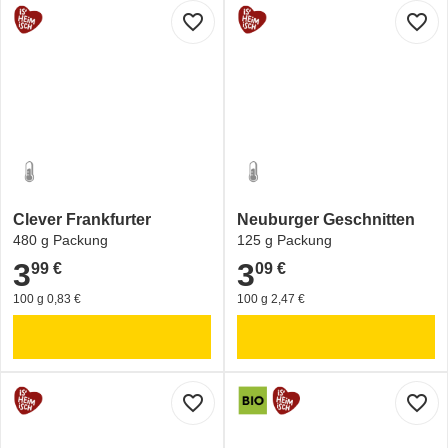
favorite_border
favorite_border
Clever Frankfurter
Neuburger Geschnitten
480 g Packung
125 g Packung
3
3
99 €
09 €
3,99 €
3,09 €
100 g 0,83 €
100 g 2,47 €
favorite_border
favorite_border