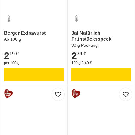
Berger Extrawurst
Ja! Natürlich
Frühstücksspeck
Ab 100 g
80 g Packung
2
2
19 €
79 €
2,19 €
2,79 €
per 100 g
100 g 3,49 €
favorite_border
favorite_border