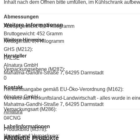
Inhalt nach dem Öffnen bitte umfüllen, im Kühlschrank aufbe
Abmessungen
Weitere Informationen
Abtropfgewicht: 0,24 Kilogramm
Bruttogewicht: 452 Gramm
Weitere Hinweise
Nettogehalt: 0,4 Kilogramm
GHS (M212):
Hersteller
FALSE
Alnatura GmbH
Verpackungsebene (M287):
Mahatma-Gandhi-Straße 7, 64295 Darmstadt
0
Kontakt
Herkunftsangabe gemäß EU-Öko-Verordnung (M162):
Alnatura GmbH
Verweis auf Herkunftsland-Landwirtschaft - alles wurde in ei
Mahatma-Gandhi-Straße 7, 64295 Darmstadt
Verpackungsart (M286):
Alnatura
0#CNG
Labelinformationen
Produktbild (M378):
Umwelt und Verpackung:
Ähnliche Produkte
PRODUCT_IMAGE