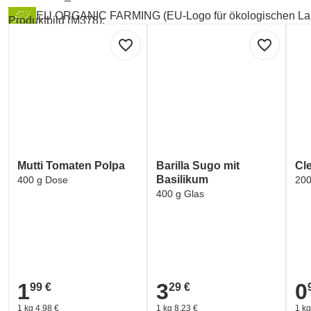
EU ORGANIC FARMING (EU-Logo für ökologischen La
Produktbild (M378):
ORGANIC_CERTIFICATE
favorite_border
favorite_border
Mutti Tomaten Polpa
Barilla Sugo mit
Cl
Basilikum
400 g Dose
200
400 g Glas
1
3
0
99 €
29 €
1,99 €
3,29 €
0,9
1 kg 4,98 €
1 kg 8,23 €
1 kg