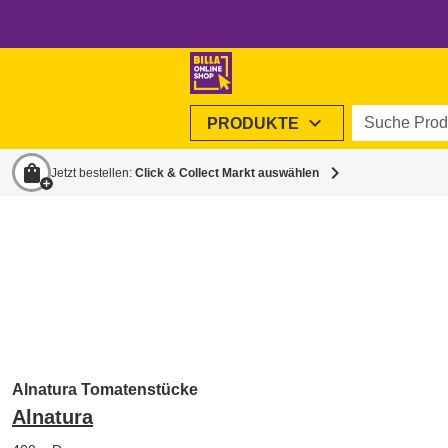
Suche Produ
expand_more
PRODUKTE
shopping_bag
chevron_right
Jetzt bestellen:
Click & Collect Markt auswählen
Alnatura Tomatenstücke
Alnatura