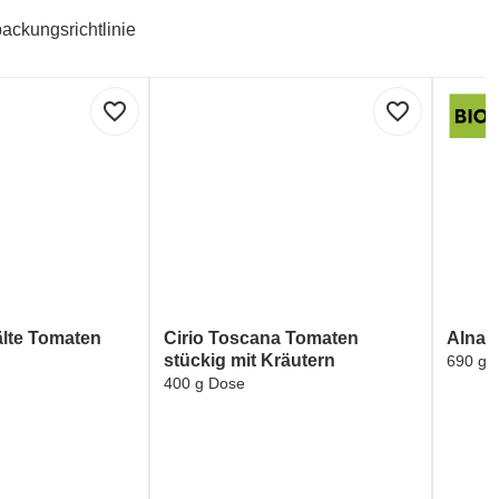
ackungsrichtlinie
favorite_border
favorite_border
lte Tomaten
Cirio Toscana Tomaten
Alnat
stückig mit Kräutern
690 g 
400 g Dose