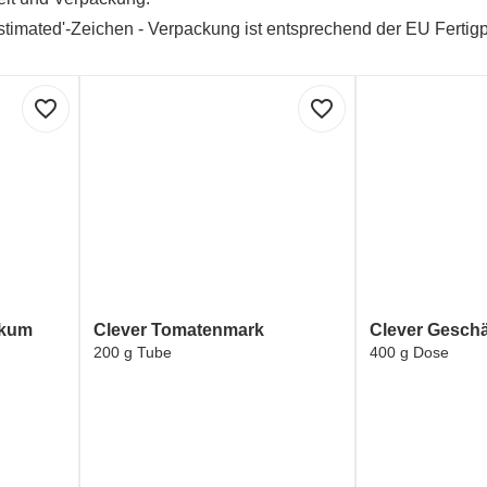
Estimated'-Zeichen - Verpackung ist entsprechend der EU Fertigp
favorite_border
favorite_border
ikum
Clever Tomatenmark
Clever Geschä
200 g Tube
400 g Dose