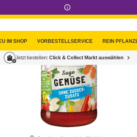
info_outline
EU IM SHOP
VORBESTELLSERVICE
REIN PFLANZ
shopping_bag
chevron_right
Jetzt bestellen:
Click & Collect Markt auswählen