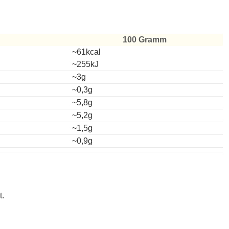
100 Gramm
~61kcal
~255kJ
~3g
~0,3g
~5,8g
~5,2g
~1,5g
~0,9g
t.