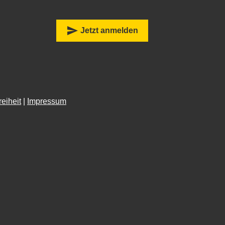
:
send
Jetzt anmelden
reiheit
|
Impressum