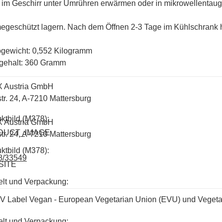
t im Geschirr unter Umrühren erwärmen oder in mikrowellentau
geschützt lagern. Nach dem Öffnen 2-3 Tage im Kühlschrank ha
ogewicht: 0,552 Kilogramm
gehalt: 360 Gramm
X Austria GmbH
str. 24, A-7210 Mattersburg
ktbild (M378):
X Austria GmbH
DUCT_IMAGE
str. 24, A-7210 Mattersburg
ktbild (M378):
8/33549
SITE
lt und Verpackung:
V Label Vegan - European Vegetarian Union (EVU) und Vegeta
lt und Verpackung: