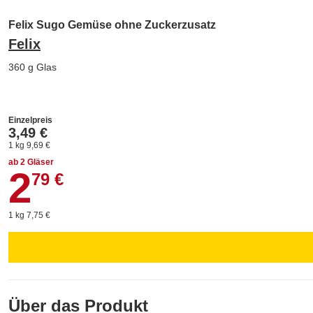
Felix Sugo Gemüse ohne Zuckerzusatz
Felix
360 g Glas
Einzelpreis
3,49 €
1 kg 9,69 €
ab 2 Gläser
2
2,79 €
79 €
1 kg 7,75 €
Über das Produkt