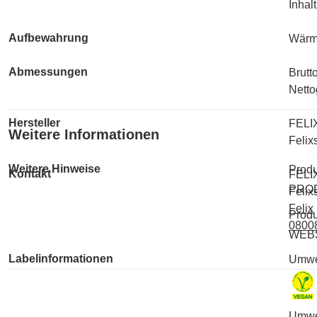
Inhal
Aufbewahrung
Wärme
Abmessungen
Brutt
Netto
Hersteller
FELI
Weitere Informationen
Felix
Weitere Hinweise
Produ
Kontakt
FELI
PRO
Felix
Felix
Produ
0800
WEB
Labelinformationen
Umwe
Umwe