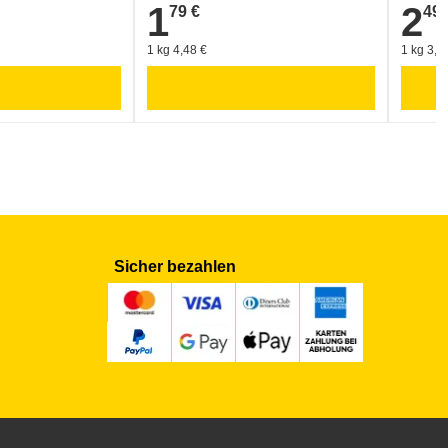
1
2
79 €
49 
1,79 €
2,49 €
1 kg 4,48 €
1 kg 3,6
Sicher bezahlen