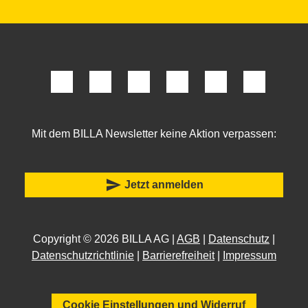
Mit dem BILLA Newsletter keine Aktion verpassen:
send
Jetzt anmelden
Copyright © 2026 BILLA AG |
AGB
|
Datenschutz
|
Datenschutzrichtlinie
|
Barrierefreiheit
|
Impressum
Cookie Einstellungen und Widerruf