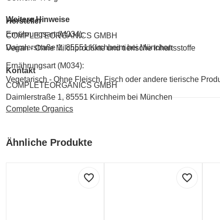
Weitere Hinweise
Hersteller
Ernährungsart (M034):
COMPLETEORGANICS GMBH
Daimlerstraße 1, 85551 Kirchheim bei München
Vegan - Ohne Milchprodukte und tierische Inhaltsstoffe
Ernährungsart (M034):
Kontakt
Vegetarisch - Ohne Fleisch, Fisch oder andere tierische Prod
COMPLETEORGANICS GMBH
Daimlerstraße 1, 85551 Kirchheim bei München
Complete Organics
Ähnliche Produkte
favorite_border
favorite_border