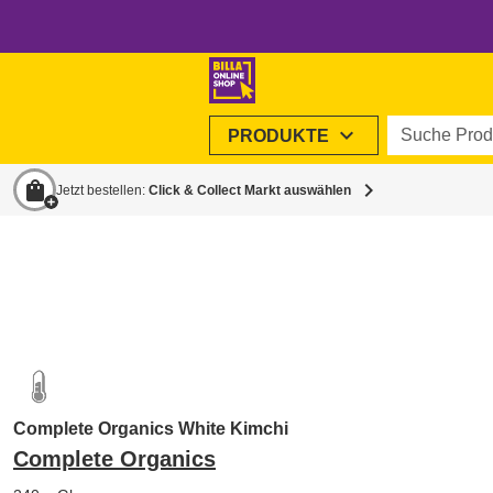
Suche Produ
expand_more
PRODUKTE
shopping_bag
chevron_right
Jetzt bestellen:
Click & Collect Markt auswählen
Complete Organics White Kimchi
Complete Organics