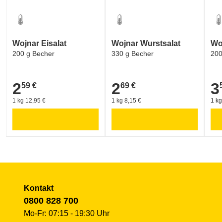
Wojnar Eisalat
Wojnar Wurstsalat
Wo
200 g Becher
330 g Becher
200
2
2
3
59 €
69 €
2,59 €
2,69 €
3,5
1 kg 12,95 €
1 kg 8,15 €
1 kg
Kontakt
0800 828 700
Mo-Fr: 07:15 - 19:30 Uhr