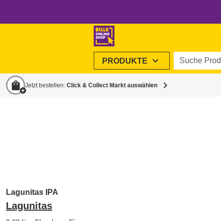
Suche Produ
expand_more
PRODUKTE
shopping_bag
chevron_right
Jetzt bestellen:
Click & Collect Markt auswählen
Lagunitas IPA
Lagunitas