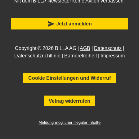
Mit dem BILLA Newsletter keine Aktion verpassen:
send
Jetzt anmelden
Copyright © 2026 BILLA AG |
AGB
|
Datenschutz
|
Datenschutzrichtlinie
|
Barrierefreiheit
|
Impressum
Cookie Einstellungen und Widerruf
Vetrag widerrufen
Meldung möglicher illegaler Inhalte