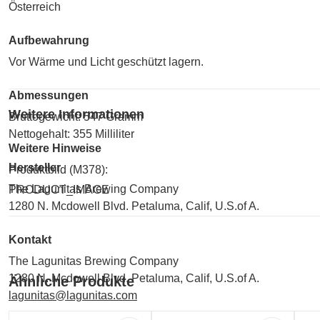
Österreich
Aufbewahrung
Vor Wärme und Licht geschützt lagern.
Abmessungen
Weitere Informationen
Bruttogewicht: 547 Gramm
Nettogehalt: 355 Milliliter
Weitere Hinweise
Hersteller
Produktbild (M378):
The Lagunitas Brewing Company
PRODUCT_IMAGE
1280 N. Mcdowell Blvd. Petaluma, Calif, U.S.of A.
Kontakt
The Lagunitas Brewing Company
1280 N. Mcdowell Blvd. Petaluma, Calif, U.S.of A.
Ähnliche Produkte
lagunitas@lagunitas.com