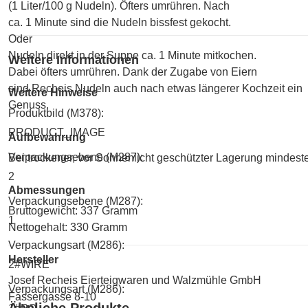
(1 Liter/100 g Nudeln). Öfters umrühren. Nach
ca. 1 Minute sind die Nudeln bissfest gekocht.
Oder
Nudeln direkt in der Suppe ca. 1 Minute mitkochen.
Weitere Informationen
Dabei öfters umrühren. Dank der Zugabe von Eiern
sind Recheis Nudeln auch nach etwas längerer Kochzeit ein
Weitere Hinweise
Genuss.
Produktbild (M378):
PRODUCT_IMAGE
Aufbewahrung
Verpackungsebene (M287):
Bei trockener, vor Sonnenlicht geschützter Lagerung mindest
2
Abmessungen
Verpackungsebene (M287):
Bruttogewicht: 337 Gramm
1
Nettogehalt: 330 Gramm
Verpackungsart (M286):
Hersteller
2#WIRE
Josef Recheis Eierteigwaren und Walzmühle GmbH
Verpackungsart (M286):
Fassergasse 8-10