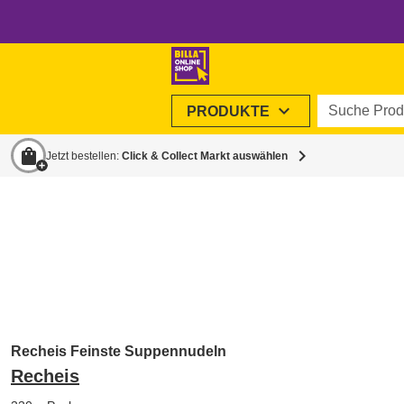
Suche Produ
expand_more
PRODUKTE
shopping_bag
chevron_right
Jetzt bestellen:
Click & Collect Markt auswählen
Recheis Feinste Suppennudeln
Recheis