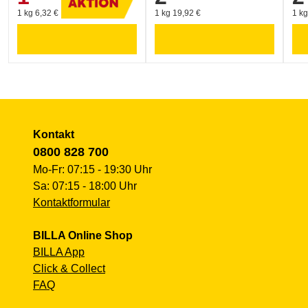
1 kg 6,32 €
1 kg 19,92 €
1 kg
Kontakt
0800 828 700
Mo-Fr: 07:15 - 19:30 Uhr
Sa: 07:15 - 18:00 Uhr
Kontaktformular
BILLA Online Shop
BILLA App
Click & Collect
FAQ