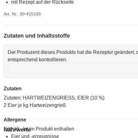
mit Rezept auf der Rückseite
Art. Nr.: 00-415165
Zutaten und Inhaltsstoffe
Der Produzent dieses Produkts hat die Rezeptur geändert, d
entsprechend kontrollieren.
Zutaten
Zutaten: HARTWEIZENGRIESS, EIER (10 %)
2 Eier je kg Hartweizengrieß
Allergene
Enthält - Ist im Produkt enthalten
Nährwerte
Eier und -erzeugnisse