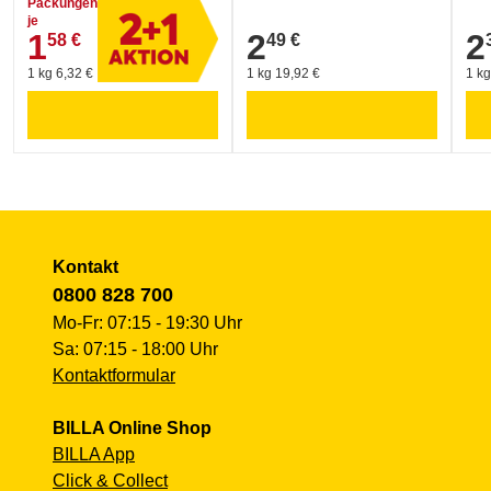
Packungen
Umwelt und Verpackung:
je
1
2
2
58 €
49 €
RECYCLEBAR
1,58 €
2,49 €
2,3
1 kg 6,32 €
1 kg 19,92 €
1 kg
Kontakt
0800 828 700
Mo-Fr: 07:15 - 19:30 Uhr
Sa: 07:15 - 18:00 Uhr
Kontaktformular
BILLA Online Shop
BILLA App
Click & Collect