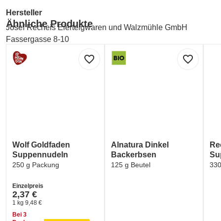
Hersteller
Ähnliche Produkte
Josef Recheis Eierteigwaren und Walzmühle GmbH
Fassergasse 8-10
6060 Hall in Tirol, Österreich
favorite_border
favorite_border
Kontakt
Josef Recheis Eierteigwaren und Walzmühle GmbH
Fassergasse 8-10
6060 Hall in Tirol, Österreich
Recheis
info@recheis.com
Wolf Goldfaden
Alnatura Dinkel
Re
0800/880999 (kostenfrei)
Suppennudeln
Backerbsen
Su
250 g Packung
125 g Beutel
330
Labelinformationen
Umwelt und Verpackung:
Einzelpreis
2,37 €
1 kg 9,48 €
GREEN DOT - ARA (Verpackungskennzeichen)
Bei 3