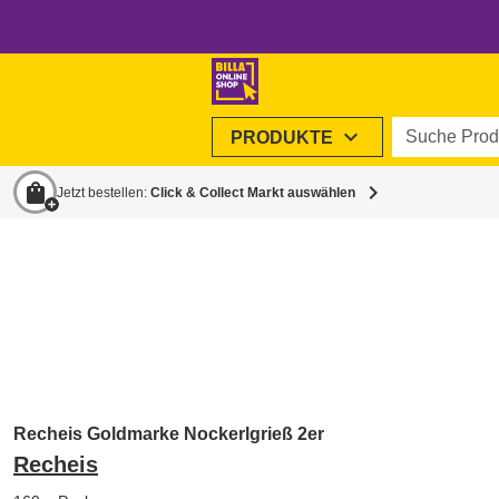
Suche Produ
expand_more
PRODUKTE
shopping_bag
chevron_right
Jetzt bestellen:
Click & Collect Markt auswählen
Recheis Goldmarke Nockerlgrieß 2er
Recheis