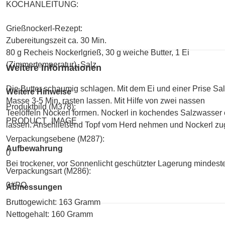
KOCHANLEITUNG:
Grießnockerl-Rezept:
Zubereitungszeit ca. 30 Min.
80 g Recheis Nockerlgrieß, 30 g weiche Butter, 1 Ei
(Zimmertemperatur), Salz
Weitere Informationen
Die Butter schaumig schlagen. Mit dem Ei und einer Prise Sa
Weitere Hinweise
Masse 3-5 Min. rasten lassen. Mit Hilfe von zwei nassen
Produktbild (M378):
Teelöffeln Nockerl formen. Nockerl in kochendes Salzwasser 
PRODUCT_IMAGE
lassen. Anschließend Topf vom Herd nehmen und Nockerl zug
Verpackungsebene (M287):
Aufbewahrung
0
Bei trockener, vor Sonnenlicht geschützter Lagerung mindest
Verpackungsart (M286):
0#PO
Abmessungen
Bruttogewicht: 163 Gramm
Nettogehalt: 160 Gramm