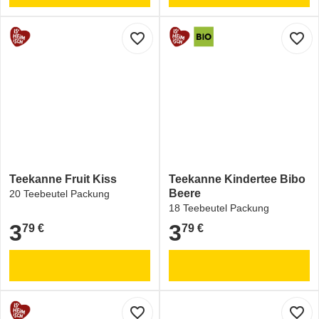
favorite_border
favorite_border
Teekanne Fruit Kiss
Teekanne Kindertee Bibo
Beere
20 Teebeutel Packung
18 Teebeutel Packung
3
3
79 €
79 €
3,79 €
3,79 €
favorite_border
favorite_border