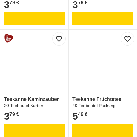
3
3
79 €
79 €
3,79 €
3,79 €
favorite_border
favorite_border
Teekanne Kaminzauber
Teekanne Früchtetee
20 Teebeutel Karton
40 Teebeutel Packung
3
5
79 €
49 €
3,79 €
5,49 €