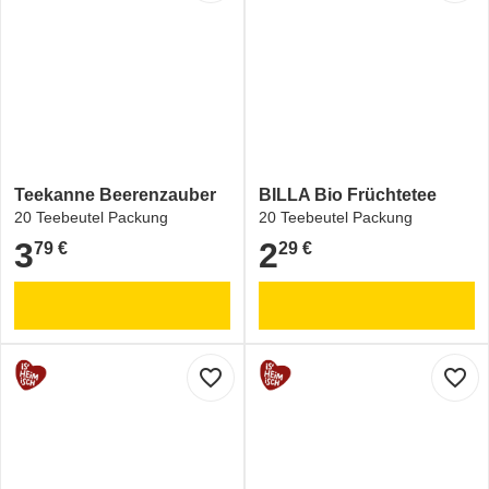
Teekanne Beerenzauber
BILLA Bio Früchtetee
20 Teebeutel Packung
20 Teebeutel Packung
3
2
79 €
29 €
3,79 €
2,29 €
favorite_border
favorite_border