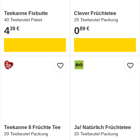
Teekanne Fixbutte
Clever Früchtetee
40 Teebeutel Paket
25 Teebeutel Packung
4
0
39 €
89 €
4,39 €
0,89 €
favorite_border
favorite_border
Teekanne 8 Früchte Tee
Ja! Natürlich Früchtetee
20 Teebeutel Packung
20 Teebeutel Packung