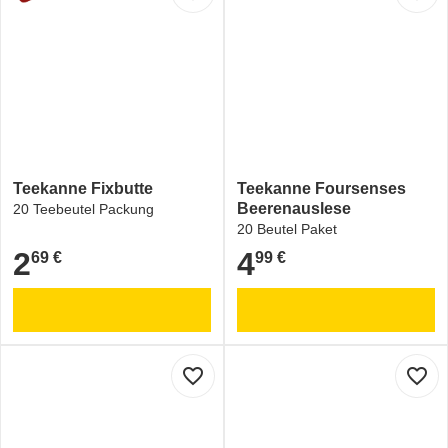
Teekanne Fixbutte
Teekanne Foursenses
Beerenauslese
20 Teebeutel Packung
20 Beutel Paket
2
4
69 €
99 €
2,69 €
4,99 €
favorite_border
favorite_border