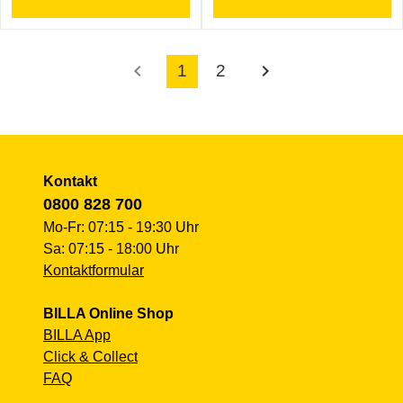
chevron_left
chevron_right
1
2
Kontakt
0800 828 700
Mo-Fr: 07:15 - 19:30 Uhr
Sa: 07:15 - 18:00 Uhr
Kontaktformular
BILLA Online Shop
BILLA App
Click & Collect
FAQ