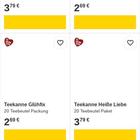
3
2
79 €
69 €
3,79 €
2,69 €
favorite_border
favorite_border
Teekanne Glühfix
Teekanne Heiße Liebe
20 Teebeutel Packung
20 Teebeutel Paket
2
3
69 €
79 €
2,69 €
3,79 €