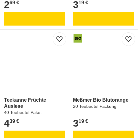
2
3
69 €
19 €
2,69 €
3,19 €
favorite_border
favorite_border
Teekanne Früchte
Meßmer Bio Blutorange
Auslese
20 Teebeutel Packung
40 Teebeutel Paket
4
3
39 €
19 €
4,39 €
3,19 €