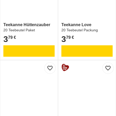
Teekanne Hüttenzauber
Teekanne Love
20 Teebeutel Paket
20 Teebeutel Packung
3
3
79 €
79 €
3,79 €
3,79 €
favorite_border
favorite_border