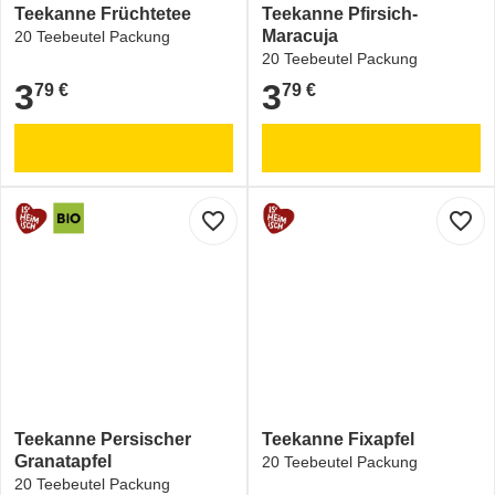
Teekanne Früchtetee
Teekanne Pfirsich-
Maracuja
20 Teebeutel Packung
20 Teebeutel Packung
3
3
79 €
79 €
3,79 €
3,79 €
favorite_border
favorite_border
Teekanne Persischer
Teekanne Fixapfel
Granatapfel
20 Teebeutel Packung
20 Teebeutel Packung