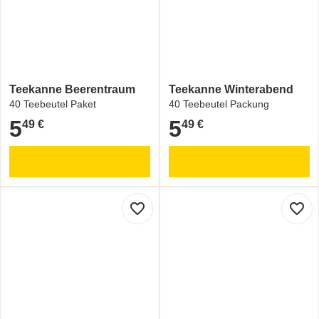
Teekanne Beerentraum
Teekanne Winterabend
40 Teebeutel Paket
40 Teebeutel Packung
5
5
49 €
49 €
5,49 €
5,49 €
favorite_border
favorite_border