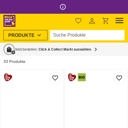
info_outline
menu
Tee
chevron_left
Früchtetee
Suche Produkte
expand_more
PRODUKTE
sort
Filtern und Sortieren
shopping_bag
chevron_right
Jetzt bestellen:
Click & Collect Markt auswählen
33 Produkte
favorite_border
favorite_border