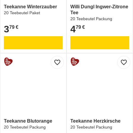
Teekanne Winterzauber
Willi Dungl Ingwer-Zitrone
Tee
20 Teebeutel Paket
20 Teebeutel Packung
3
4
79 €
79 €
3,79 €
4,79 €
favorite_border
favorite_border
Teekanne Blutorange
Teekanne Herzkirsche
20 Teebeutel Packung
20 Teebeutel Packung