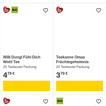
favorite_border
favorite_border
Willi Dungl Fühl Dich
Teekanne Omas
Wohl Tee
Früchtegeheimnis
20 Teebeutel Packung
20 Teebeutel Packung
4
3
79 €
79 €
4,79 €
3,79 €
favorite_border
favorite_border